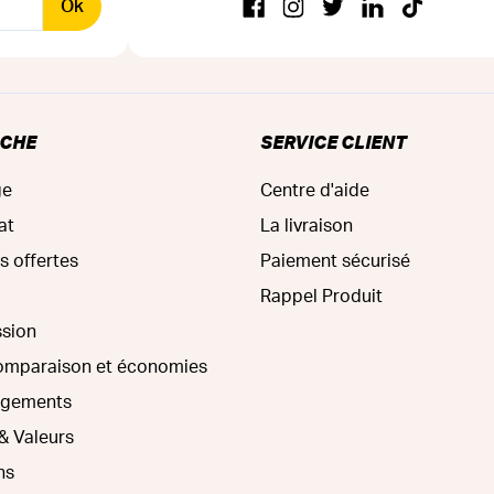
Ok
RCHE
SERVICE CLIENT
ge
Centre d'aide
at
La livraison
s offertes
Paiement sécurisé
Rappel Produit
ssion
comparaison et économies
agements
& Valeurs
ns