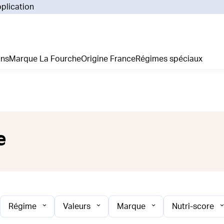
pplication
Pourq
Comm
Prix 
ans
Marque La Fourche
Origine France
Régimes spéciaux
La liv
L'emp
Nos 
Notre
Adhés
Régim
e
Je cr
Régime
Valeurs
Marque
Nutri-score