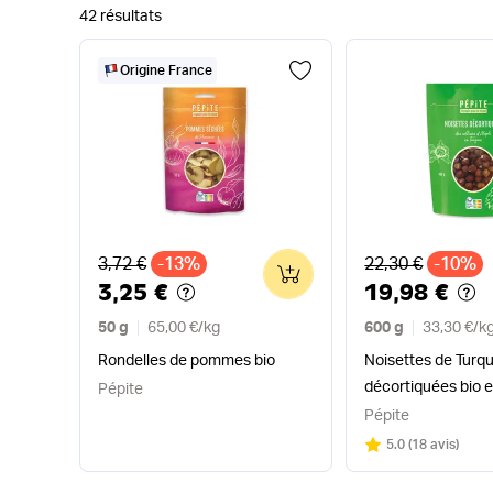
42 résultats
Origine France
Ancien prix
Ancien prix
3,72 €
-13%
22,30 €
-10%
0
3,25 €
19,98 €
50 g
65,00 €
/
kg
600 g
33,30 €
/
k
Rondelles de pommes bio
Noisettes de Turqu
décortiquées bio e
Pépite
Pépite
Note
sur 5
5.0
(
18 avis
)