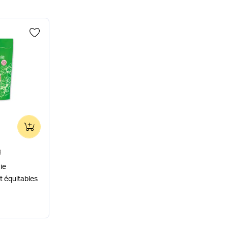
0
g
ie
t équitables