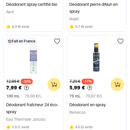
Déodorant spray certifié bio
Deodorant pierre d'Alun en
spray
Avril
Najel
Note
sur 5
Note
sur 5
4.3
(
9 avis
)
3.7
(
6 avis
)
Fait en France
Ancien prix
Ancien prix
12,99 €
7,20 €
-38%
0
-17%
0
7,99 €
5,99 €
100 mL
79,90 €
/
L
75 mL
79,87 €
/
L
Déodorant fraîcheur 24 éco-
Déodorant en spray
spray
Benecos
Eau Thermale Jonzac
Note
sur 5
Note
sur 5
1.0
(
1 avis
)
4.0
(
2 avis
)