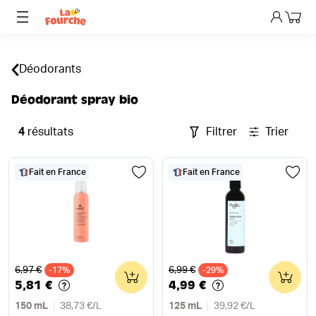
Mon p
Déodorants
Déodorant spray bio
4
résultats
Filtrer
Trier
Fait en France
Fait en France
Ancien prix
Ancien prix
6,97 €
6,99 €
-17%
0
-29%
0
5,81 €
4,99 €
150 mL
38,73 €
/
L
125 mL
39,92 €
/
L