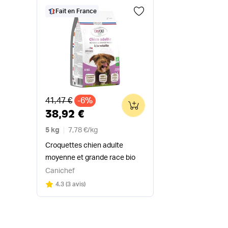
Fait en France
Ancien prix
41,47 €
-6%
0
38,92 €
5 kg
7,78 €
/
kg
Croquettes chien adulte
moyenne et grande race bio
Canichef
Note
sur 5
4.3
(
3 avis
)