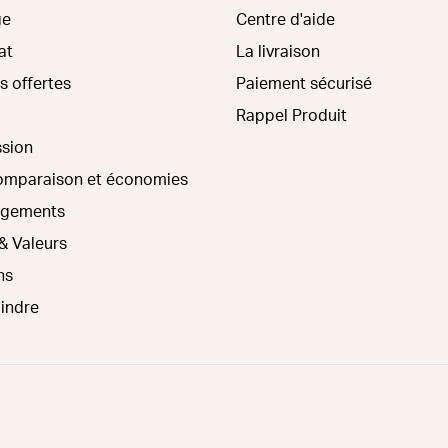
ge
Centre d'aide
at
La livraison
s offertes
Paiement sécurisé
Rappel Produit
ssion
comparaison et économies
agements
& Valeurs
ns
oindre