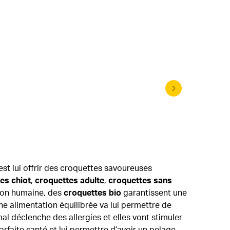
Friandis
’est lui offrir des croquettes savoureuses
es chiot
,
croquettes adulte
,
croquettes sans
tion humaine, des
croquettes bio
garantissent une
e alimentation équilibrée va lui permettre de
mal déclenche des allergies et elles vont stimuler
faite santé et lui permettre d’avoir un pelage