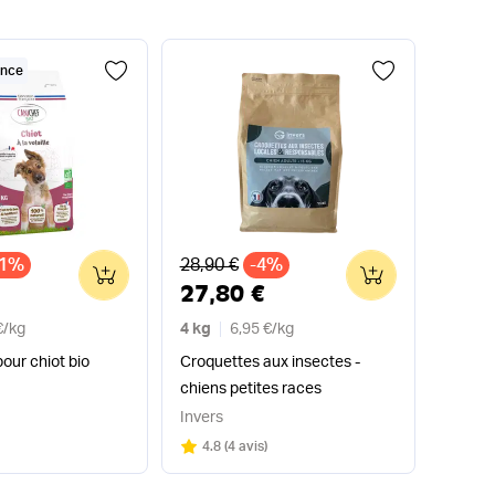
ance
x
Ancien prix
11%
28,90 €
-4%
0
0
27,80 €
€
/
kg
4 kg
6,95 €
/
kg
our chiot bio
Croquettes aux insectes -
chiens petites races
Invers
Note
sur 5
4.8
(
4 avis
)