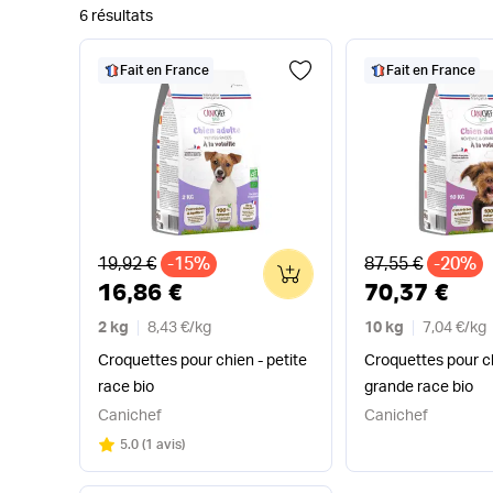
6 résultats
Fait en France
Fait en France
Ancien prix
Ancien prix
19,92 €
-15%
87,55 €
-20%
0
16,86 €
70,37 €
2 kg
8,43 €
/
kg
10 kg
7,04 €
/
kg
Croquettes pour chien - petite
Croquettes pour c
race bio
grande race bio
Canichef
Canichef
Note
sur 5
5.0
(
1 avis
)