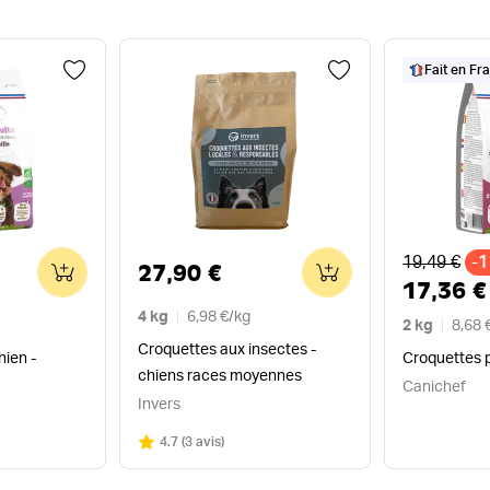
Fait en Fr
Ancien pri
19,49 €
-
0
0
27,90 €
17,36 €
4 kg
6,98 €
/
kg
2 kg
8,68 
Croquettes aux insectes -
hien -
Croquettes p
chiens races moyennes
Canichef
Invers
Note
sur 5
4.7
(
3 avis
)