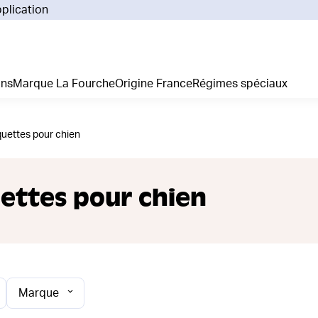
pplication
Pourq
Comm
Prix 
ans
Marque La Fourche
Origine France
Régimes spéciaux
La liv
L'emp
Nos 
uettes pour chien
Notre
Adhés
Régim
ettes pour chien
Je cr
Marque