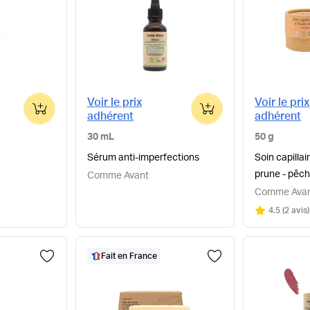
Voir le prix
Voir le prix
0
0
adhérent
adhérent
30 mL
50 g
Sérum anti-imperfections
Soin capillair
prune - pêch
Comme Avant
Comme Ava
Note
sur 5
4.5
(
2 avis
)
Fait en France