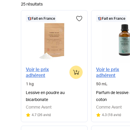
25 résultats
Fait en France
Fait en France
Voir le prix
Voir le prix
0
adhérent
adhérent
1 kg
50 mL
Lessive en poudre au
Parfum de lessive -
bicarbonate
coton
Comme Avant
Comme Avant
Note
sur 5
Note
sur 5
4.7
(
26 avis
)
4.3
(
18 avis
)