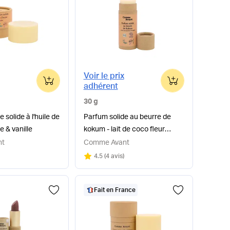
Voir le prix
0
0
adhérent
30 g
e solide à l'huile de
Parfum solide au beurre de
e & vanille
kokum - lait de coco fleur
d'oranger
nt
Comme Avant
Note
sur 5
4.5
(
4 avis
)
Fait en France