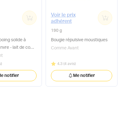
Voir le prix
0
0
adhérent
190 g
oing solide à
Bougie répulsive moustiques
anvre - lait de coco
Comme Avant
nt
Note
sur 5
s
)
4.3
(
4 avis
)
e notifier
Me notifier