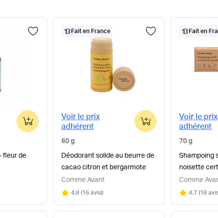
Fait en France
Fait en Fr
Voir le prix
Voir le prix
0
0
adhérent
adhérent
60 g
70 g
 fleur de
Déodorant solide au beurre de
Shampoing so
cacao citron et bergarmote
noisette cert
Comme Avant
Comme Ava
Note
sur 5
Note
sur 5
4.8
(
16 avis
)
4.7
(
18 avi