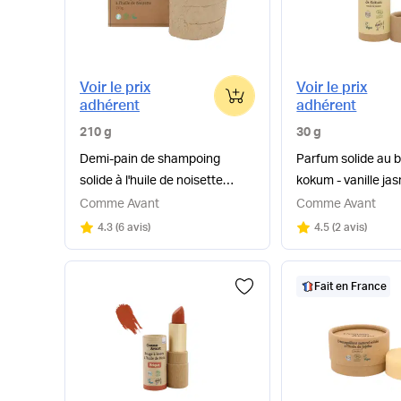
Voir le prix
Voir le prix
0
adhérent
adhérent
210 g
30 g
Demi-pain de shampoing
Parfum solide au 
solide à l'huile de noisette
kokum - vanille ja
certifié bio
Comme Avant
Comme Avant
Note
sur 5
Note
sur 5
4.3
(
6 avis
)
4.5
(
2 avis
)
Fait en France