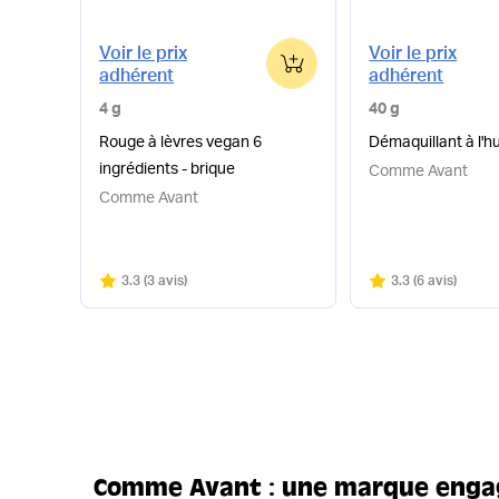
Voir le prix
Voir le prix
0
adhérent
adhérent
4 g
40 g
Rouge à lèvres vegan 6
Démaquillant à l'hu
ingrédients - brique
Comme Avant
Comme Avant
Note
sur 5
Note
sur 5
3.3
(
3 avis
)
3.3
(
6 avis
)
Comme Avant : une marque engag