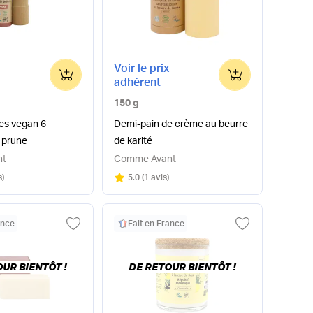
Voir le prix
0
0
adhérent
150 g
es vegan 6
Demi-pain de crème au beurre
- prune
de karité
nt
Comme Avant
Note
sur 5
s
)
5.0
(
1 avis
)
ance
Fait en France
UR BIENTÔT !
DE RETOUR BIENTÔT !