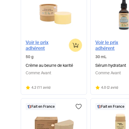
Voir le prix
Voir le prix
0
adhérent
adhérent
50 g
30 mL
Crème au beurre de karité
Sérum hydratant
Comme Avant
Comme Avant
Note
sur 5
Note
sur 5
4.2
(
11 avis
)
4.0
(
2 avis
)
Fait en France
Fait en France