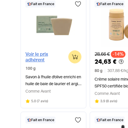
Fait en France
Fait en France
Ancien prix
Voir le prix
28,66 €
-14%
0
adhérent
24,63 €
100 g
80 g
307,88 €
/
k
Savon à l'huile d'olive enrichi en
Crème solaire miné
huile de baie de laurier et argile
SPF50 certifiée bi
verte
Comme Avant
Comme Avant
Note
sur 5
Note
sur 5
5.0
(
7 avis
)
3.9
(
8 avis
)
Fait en France
Fait en France