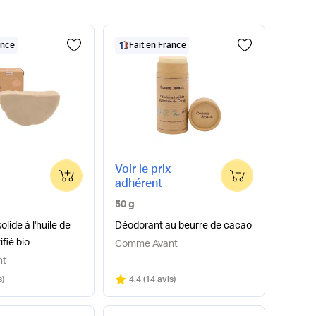
ance
Fait en France
Voir le prix
0
0
adhérent
50 g
lide à l'huile de
Déodorant au beurre de cacao
ifié bio
Comme Avant
nt
Note
sur 5
s
)
4.4
(
14 avis
)