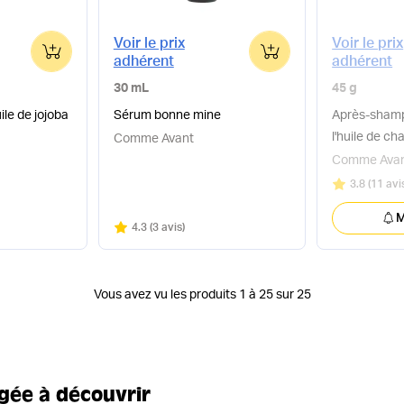
Voir le prix
Voir le prix
0
0
adhérent
adhérent
30 mL
45 g
ile de jojoba
Sérum bonne mine
Après-shamp
l'huile de ch
Comme Avant
& figue
Comme Ava
Note
sur 5
3.8
(
11 avi
M
Note
sur 5
4.3
(
3 avis
)
Vous avez vu les produits 1 à 25 sur 25
ée à découvrir