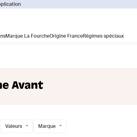
pplication
Pourq
Comm
Prix 
ans
Marque La Fourche
Origine France
Régimes spéciaux
La liv
L'emp
Nos 
Notre
Adhés
Régim
e Avant
Je cr
Valeurs
Marque