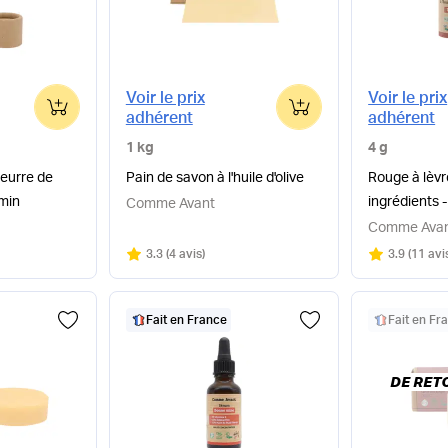
Voir le prix
Voir le prix
0
0
adhérent
adhérent
1 kg
4 g
beurre de
Pain de savon à l'huile d'olive
Rouge à lèvr
smin
ingrédients 
Comme Avant
Comme Ava
Note
sur 5
Note
sur 5
3.3
(
4 avis
)
3.9
(
11 avi
Fait en France
Fait en Fr
DE RETO