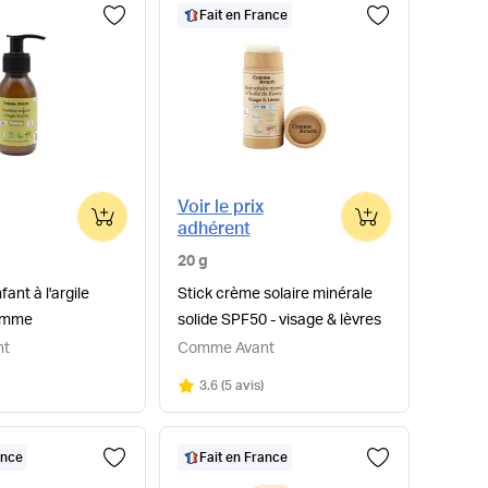
Fait en France
Voir le prix
0
0
adhérent
20 g
fant à l'argile
Stick crème solaire minérale
pomme
solide SPF50 - visage & lèvres
nt
Comme Avant
Note
sur 5
3.6
(
5 avis
)
ance
Fait en France