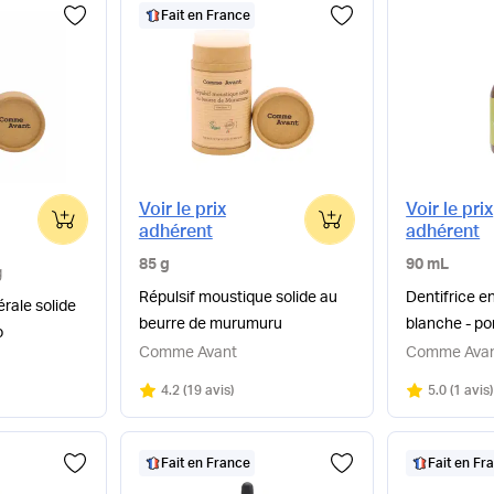
Fait en France
Voir le prix
Voir le prix
0
0
adhérent
adhérent
85 g
90 mL
g
Répulsif moustique solide au
Dentifrice en
rale solide
beurre de murumuru
blanche - 
o
Comme Avant
Comme Ava
Note
sur 5
Note
sur 5
4.2
(
19 avis
)
5.0
(
1 avis
)
Fait en France
Fait en Fr