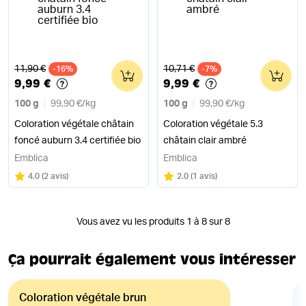
Ancien prix
Ancien prix
11,90 €
10,71 €
-16%
0
-7%
0
9,99 €
9,99 €
100 g
99,90 €
/
kg
100 g
99,90 €
/
kg
Coloration végétale châtain
Coloration végétale 5.3
foncé auburn 3.4 certifiée bio
châtain clair ambré
Emblica
Emblica
Note
sur 5
Note
sur 5
4.0
(
2 avis
)
2.0
(
1 avis
)
Vous avez vu les produits 1 à 8 sur 8
Ça pourrait également vous intéresser
Coloration végétale brun