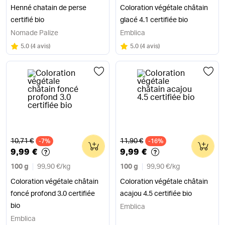
Henné chatain de perse
Coloration végétale châtain
certifié bio
glacé 4.1 certifiée bio
Nomade Palize
Emblica
Note
sur 5
Note
sur 5
5.0
(
4 avis
)
5.0
(
4 avis
)
Ancien prix
Ancien prix
10,71 €
11,90 €
-7%
0
-16%
0
9,99 €
9,99 €
100 g
99,90 €
/
kg
100 g
99,90 €
/
kg
Coloration végétale châtain
Coloration végétale châtain
foncé profond 3.0 certifiée
acajou 4.5 certifiée bio
bio
Emblica
Emblica