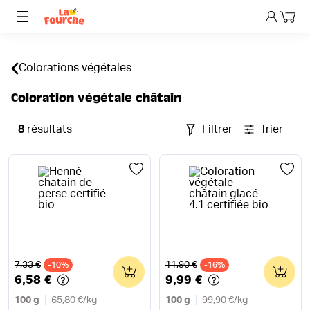
Mon p
Colorations végétales
Coloration végétale châtain
8
résultats
Filtrer
Trier
Ancien prix
Ancien prix
7,33 €
11,90 €
-10%
0
-16%
0
6,58 €
9,99 €
100 g
65,80 €
/
kg
100 g
99,90 €
/
kg