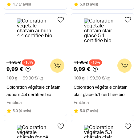
Note
sur 5
Note
sur 5
4.7
(
7 avis
)
5.0
(
3 avis
)
Ancien prix
Ancien prix
11,90 €
11,90 €
-16%
0
-16%
0
9,99 €
9,99 €
100 g
99,90 €
/
kg
100 g
99,90 €
/
kg
Coloration végétale châtain
Coloration végétale châtain
auburn 4.4 certifiée bio
clair glacé 5.1 certifiée bio
Emblica
Emblica
Note
sur 5
Note
sur 5
5.0
(
4 avis
)
5.0
(
7 avis
)