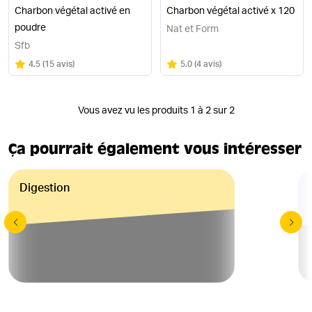
Charbon végétal activé en
Charbon végétal activé x 120
poudre
Nat et Form
Sfb
Note
sur 5
Note
sur 5
4.5
(
15 avis
)
5.0
(
4 avis
)
Vous avez vu les produits 1 à 2 sur 2
Ça pourrait également vous intéresser
Digestion