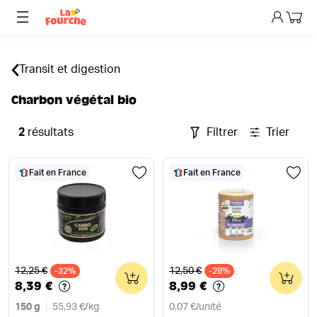
Mon p
Transit et digestion
Charbon végétal bio
2
résultats
Filtrer
Trier
Fait en France
Fait en France
Ancien prix
Ancien prix
12,25 €
12,50 €
-32%
0
-28%
0
8,39 €
8,99 €
150 g
55,93 €
/
kg
0,07 €
/
unité