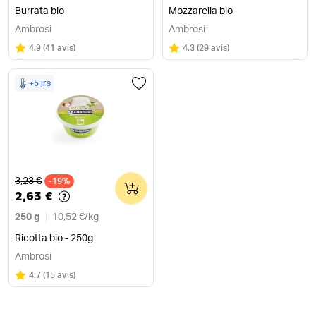
Burrata bio
Mozzarella bio
Ambrosi
Ambrosi
Note
sur 5
Note
sur 5
4.9
(
41 avis
)
4.3
(
29 avis
)
+5 jrs
Ancien prix
3,23 €
-19%
0
2,63 €
250 g
10,52 €
/
kg
Ricotta bio - 250g
Ambrosi
Note
sur 5
4.7
(
15 avis
)