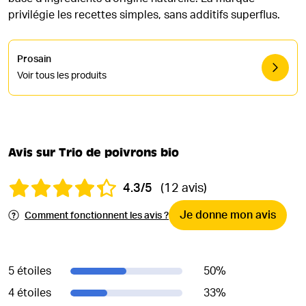
privilégie les recettes simples, sans additifs superflus.
Prosain
Voir tous les produits
Avis sur Trio de poivrons bio
4.3/5
(12 avis)
Je donne mon avis
Comment fonctionnent les avis ?
5 étoiles
50
%
4 étoiles
33
%