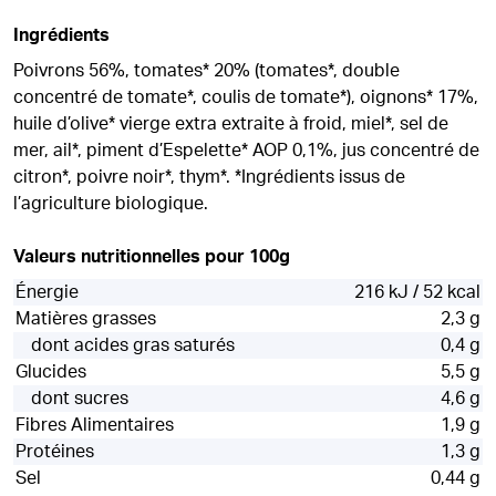
Ingrédients
Poivrons 56%, tomates* 20% (tomates*, double
concentré de tomate*, coulis de tomate*), oignons* 17%,
huile d’olive* vierge extra extraite à froid, miel*, sel de
mer, ail*, piment d’Espelette* AOP 0,1%, jus concentré de
citron*, poivre noir*, thym*. *Ingrédients issus de
l’agriculture biologique.
Valeurs nutritionnelles pour 100g
Énergie
216 kJ / 52 kcal
Matières grasses
2,3 g
dont acides gras saturés
0,4 g
Glucides
5,5 g
dont sucres
4,6 g
Fibres Alimentaires
1,9 g
Protéines
1,3 g
Sel
0,44 g