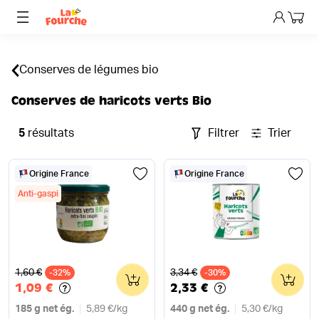
Mon p
Conserves de légumes bio
Conserves de haricots verts Bio
5
résultats
Filtrer
Trier
Origine France
Origine France
Anti-gaspi
Ancien prix
Ancien prix
1,60 €
3,34 €
-32%
0
-30%
0
1,09 €
2,33 €
185 g net ég.
5,89 €
/
kg
440 g net ég.
5,30 €
/
kg