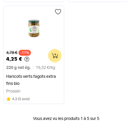
Ancien prix
4,78 €
-11%
0
4,25 €
220 g net ég.
19,32 €
/
kg
Haricots verts fagots extra
fins bio
Prosain
Note
sur 5
4.3
(
3 avis
)
Vous avez vu les produits 1 à 5 sur 5