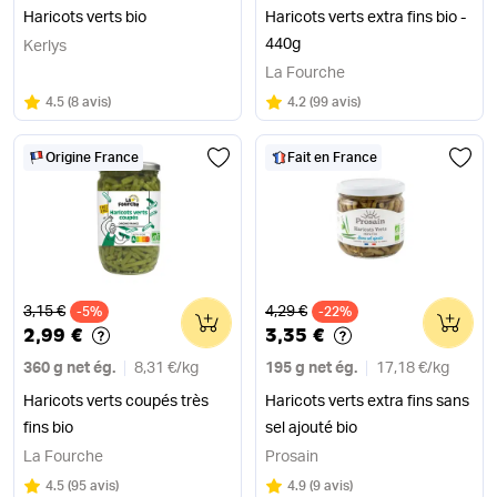
Haricots verts bio
Haricots verts extra fins bio -
440g
Kerlys
La Fourche
Note
sur 5
Note
sur 5
4.5
(
8 avis
)
4.2
(
99 avis
)
Origine France
Fait en France
Ancien prix
Ancien prix
3,15 €
4,29 €
-5%
0
-22%
0
2,99 €
3,35 €
360 g net ég.
8,31 €
/
kg
195 g net ég.
17,18 €
/
kg
Haricots verts coupés très
Haricots verts extra fins sans
fins bio
sel ajouté bio
La Fourche
Prosain
Note
sur 5
Note
sur 5
4.5
(
95 avis
)
4.9
(
9 avis
)