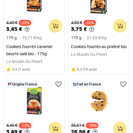
Ancien prix
Ancien prix
4,40 €
4,83 €
-22%
0
-22%
0
3,45 €
3,75 €
175 g
19,71 €
/
kg
175 g
21,43 €
/
kg
Cookies fourrés caramel
Cookies fourrés au praliné bio
beurre salé bio - 175g
Le Moulin Du Pivert
Le Moulin Du Pivert
Note
sur 5
Note
sur 5
4.4
(
7 avis
)
4.3
(
19 avis
)
Origine France
Fait en France
Ancien prix
Ancien prix
4,45 €
35,61 €
-22%
0
-19%
0
3,49 €
28,98 €