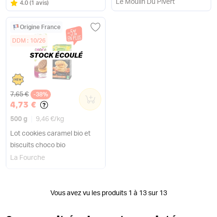
Le Moulin Du Pivert
Note
sur 5
4.0
(
1 avis
)
Origine France
DDM : 10/26
STOCK ÉCOULÉ
Ancien prix
7,65 €
-38%
0
4,73 €
500 g
9,46 €
/
kg
Lot cookies caramel bio et
biscuits choco bio
La Fourche
Vous avez vu les produits 1 à 13 sur 13