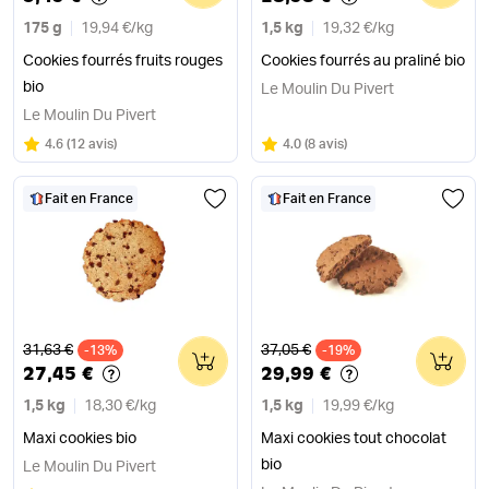
175 g
19,94 €
/
kg
1,5 kg
19,32 €
/
kg
Cookies fourrés fruits rouges
Cookies fourrés au praliné bio
bio
Le Moulin Du Pivert
Le Moulin Du Pivert
Note
sur 5
Note
sur 5
4.6
(
12 avis
)
4.0
(
8 avis
)
Fait en France
Fait en France
Ancien prix
Ancien prix
31,63 €
37,05 €
-13%
0
-19%
0
27,45 €
29,99 €
1,5 kg
18,30 €
/
kg
1,5 kg
19,99 €
/
kg
Maxi cookies bio
Maxi cookies tout chocolat
bio
Le Moulin Du Pivert