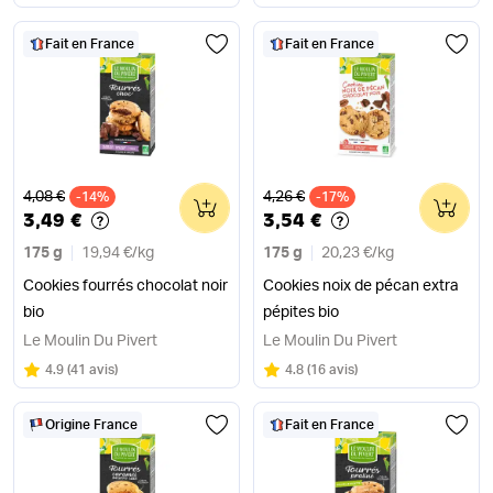
Fait en France
Fait en France
Ancien prix
Ancien prix
4,08 €
4,26 €
-14%
0
-17%
0
3,49 €
3,54 €
175 g
19,94 €
/
kg
175 g
20,23 €
/
kg
Cookies fourrés chocolat noir
Cookies noix de pécan extra
bio
pépites bio
Le Moulin Du Pivert
Le Moulin Du Pivert
Note
sur 5
Note
sur 5
4.9
(
41 avis
)
4.8
(
16 avis
)
Origine France
Fait en France