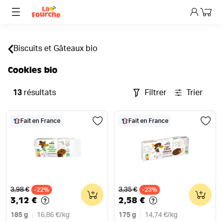
Mon p
Biscuits et Gâteaux bio
Cookies bio
13
résultats
Filtrer
Trier
Fait en France
Fait en France
Ancien prix
Ancien prix
3,98 €
3,35 €
-22%
0
-23%
0
3,12 €
2,58 €
185 g
16,86 €
/
kg
175 g
14,74 €
/
kg