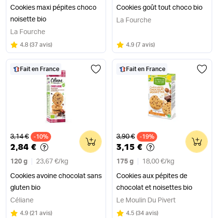
Cookies maxi pépites choco
Cookies goût tout choco bio
noisette bio
La Fourche
La Fourche
Note
sur 5
Note
sur 5
4.8
(
37 avis
)
4.9
(
7 avis
)
Fait en France
Fait en France
Ancien prix
Ancien prix
3,14 €
3,90 €
-10%
0
-19%
0
2,84 €
3,15 €
120 g
23,67 €
/
kg
175 g
18,00 €
/
kg
Cookies avoine chocolat sans
Cookies aux pépites de
gluten bio
chocolat et noisettes bio
Céliane
Le Moulin Du Pivert
Note
sur 5
Note
sur 5
4.9
(
21 avis
)
4.5
(
34 avis
)