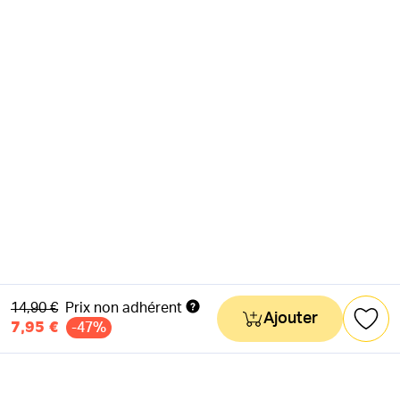
Ancien prix
14,90 €
Prix non adhérent
Ajouter
7,95 €
-47%
NEWSLETTER
Actus & mots doux