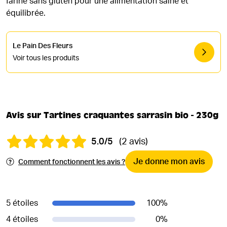
farine sans gluten pour une alimentation saine et
équilibrée.
Le Pain Des Fleurs
Voir tous les produits
Avis sur Tartines craquantes sarrasin bio - 230g
5.0/5
(2 avis)
Je donne mon avis
Comment fonctionnent les avis ?
5 étoiles
100
%
4 étoiles
0
%