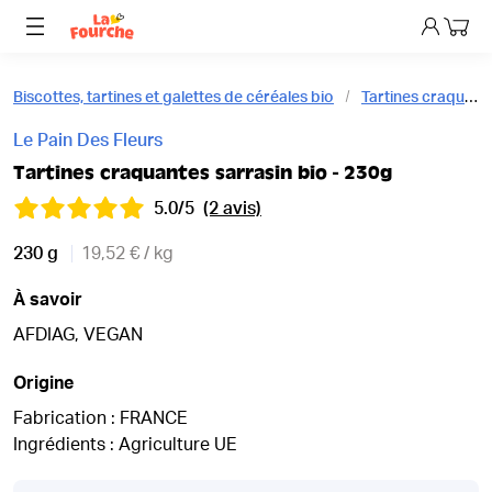
Mon p
Biscottes, tartines et galettes de céréales bio
Tartines craquantes bio
Le Pain Des Fleurs
Tartines craquantes sarrasin bio - 230g
5.0/5
(2 avis)
230 g
19,52 € / kg
À savoir
AFDIAG, VEGAN
Origine
Fabrication : FRANCE
Ingrédients : Agriculture UE