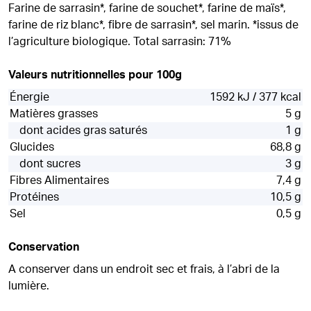
Farine de sarrasin*, farine de souchet*, farine de maïs*,
farine de riz blanc*, fibre de sarrasin*, sel marin. *issus de
l’agriculture biologique. Total sarrasin: 71%
Valeurs nutritionnelles pour 100g
Énergie
1592 kJ / 377 kcal
Matières grasses
5 g
dont acides gras saturés
1 g
Glucides
68,8 g
dont sucres
3 g
Fibres Alimentaires
7,4 g
Protéines
10,5 g
Sel
0,5 g
Conservation
A conserver dans un endroit sec et frais, à l’abri de la
lumière.