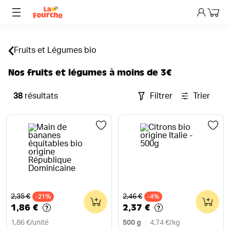
Mon p
Fruits et Légumes bio
Nos fruits et légumes à moins de 3€
38
résultats
Filtrer
Trier
Ancien prix
Ancien prix
2,35 €
2,46 €
-21%
0
-4%
0
1,86 €
2,37 €
1,86 €
/
unité
500 g
4,74 €
/
kg