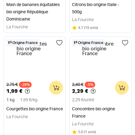
Main de bananes équitables
Citrons bio origine Italie -
bio origine République
500g
Dominicaine
La Fourche
La Fourche
Note
sur 5
4.7
(
19 avis
)
Origine France
Origine France
Ancien prix
Ancien prix
2,75 €
2,40 €
-28%
0
-5%
0
1,99 €
2,29 €
1 kg
1,99 €
/
kg
2,29 €
/
unité
Courgettes bio origine France
Concombre bio origine
France
La Fourche
La Fourche
Note
sur 5
5.0
(
1 avis
)