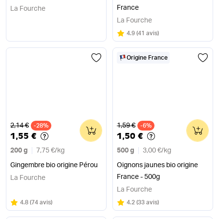
France
La Fourche
La Fourche
Note
sur 5
4.9
(
41 avis
)
Origine France
Ancien prix
Ancien prix
2,14 €
1,59 €
-28%
0
-6%
0
1,55 €
1,50 €
200 g
7,75 €
/
kg
500 g
3,00 €
/
kg
Gingembre bio origine Pérou
Oignons jaunes bio origine
France - 500g
La Fourche
La Fourche
Note
sur 5
Note
sur 5
4.8
(
74 avis
)
4.2
(
33 avis
)