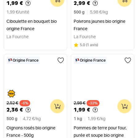
1,99 €
2,99 €
1,99 €
/
unité
500 g
5,98 €
/
kg
Ciboulette en bouquet bio
Poivrons jaunes bio origine
origine France
France
La Fourche
La Fourche
Note
sur 5
5.0
(
1 avis
)
Origine France
Origine France
Ancien prix
Ancien prix
2,52 €
2,98 €
-6%
0
-33%
0
2,36 €
1,99 €
500 g
4,72 €
/
kg
1 kg
1,99 €
/
kg
Oignons rosés bio origine
Pommes de terre pour four,
France - 500g
purée et soupe bio origine