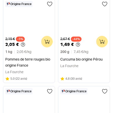
Origine France
Ancien prix
Ancien prix
2,15 €
2,67 €
-5%
0
-44%
0
2,05 €
1,49 €
1 kg
2,05 €
/
kg
200 g
7,45 €
/
kg
Pommes de terre rouges bio
Curcuma bio origine Pérou
origine France
La Fourche
La Fourche
Note
sur 5
Note
sur 5
5.0
(
22 avis
)
4.8
(
30 avis
)
Origine France
Origine France