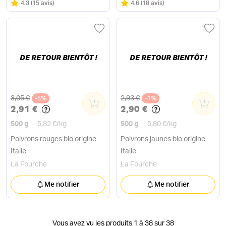
Note
sur 5
Note
sur 5
4.3
(
15 avis
)
4.6
(
18 avis
)
DE RETOUR BIENTÔT !
DE RETOUR BIENTÔT !
Ancien prix
Ancien prix
3,05 €
2,93 €
-5%
0
-1%
0
2,91 €
2,90 €
500 g
5,82 €
/
kg
500 g
5,80 €
/
kg
Poivrons rouges bio origine
Poivrons jaunes bio origine
Italie
Italie
La Fourche
La Fourche
Me notifier
Me notifier
Vous avez vu les produits 1 à 38 sur 38