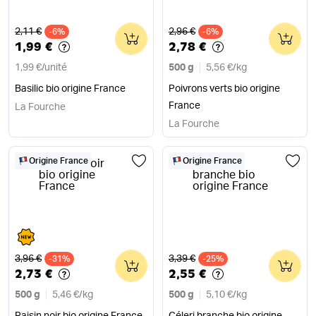
Ancien prix
Ancien prix
2,11 €
2,96 €
-6%
0
-6%
0
1,99 €
2,78 €
1,99 €
/
unité
500 g
5,56 €
/
kg
Basilic bio origine France
Poivrons verts bio origine
France
La Fourche
La Fourche
Origine France
Origine France
Ancien prix
Ancien prix
3,96 €
3,39 €
-31%
0
-25%
0
2,73 €
2,55 €
500 g
5,46 €
/
kg
500 g
5,10 €
/
kg