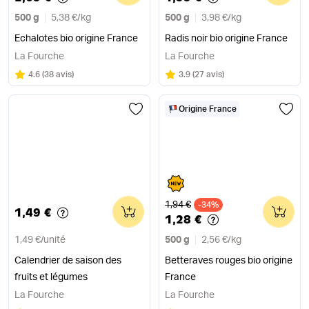
500 g
5,38 €
/
kg
500 g
3,98 €
/
kg
Echalotes bio origine France
Radis noir bio origine France
La Fourche
La Fourche
Note
sur 5
Note
sur 5
4.6
(
38 avis
)
3.9
(
27 avis
)
Origine France
Ancien prix
1,94 €
0
-34%
0
1,49 €
1,28 €
1,49 €
/
unité
500 g
2,56 €
/
kg
Calendrier de saison des
Betteraves rouges bio origine
fruits et légumes
France
La Fourche
La Fourche