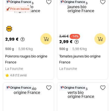
Origine France
Origine France
Prix en baisse
Ancien prix
3,46 €
0
-14%
0
2,99 €
2,99 €
500 g
5,98 €
/
kg
500 g
5,98 €
/
kg
Poivrons rouges bio origine
Tomates jaunes bio origine
France
France
La Fourche
La Fourche
Note
sur 5
4.8
(
12 avis
)
Origine France
Origine France