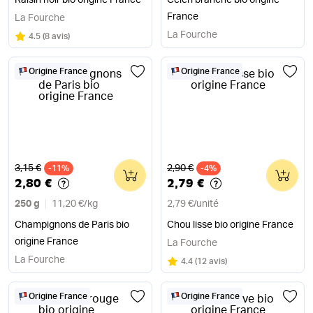
Raisin noir bio origine France
Céleri branche bio origine
France
La Fourche
La Fourche
Note
sur 5
4.5
(
8 avis
)
Origine France
Origine France
Ancien prix
Ancien prix
3,15 €
2,90 €
-11%
0
-4%
0
2,80 €
2,79 €
250 g
11,20 €
/
kg
2,79 €
/
unité
Champignons de Paris bio
Chou lisse bio origine France
origine France
La Fourche
La Fourche
Note
sur 5
4.4
(
12 avis
)
Origine France
Origine France