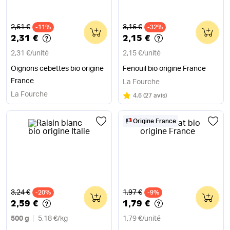
Ancien prix
Ancien prix
2,61 €
3,16 €
-11%
0
-32%
0
2,31 €
2,15 €
2,31 €
/
unité
2,15 €
/
unité
Oignons cebettes bio origine
Fenouil bio origine France
France
La Fourche
La Fourche
Note
sur 5
4.6
(
27 avis
)
Origine France
Ancien prix
Ancien prix
3,24 €
1,97 €
-20%
0
-9%
0
2,59 €
1,79 €
500 g
5,18 €
/
kg
1,79 €
/
unité