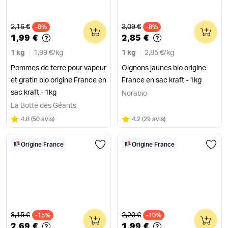
Ancien prix
Ancien prix
2,16 €
3,09 €
-8%
0
-8%
0
1,99 €
2,85 €
1 kg
1,99 €
/
kg
1 kg
2,85 €
/
kg
Pommes de terre pour vapeur
Oignons jaunes bio origine
et gratin bio origine France en
France en sac kraft - 1kg
sac kraft - 1kg
Norabio
La Botte des Géants
Note
sur 5
Note
sur 5
4.8
(
50 avis
)
4.2
(
29 avis
)
Origine France
Origine France
Ancien prix
Ancien prix
3,15 €
2,20 €
-15%
0
-10%
0
2,69 €
1,99 €