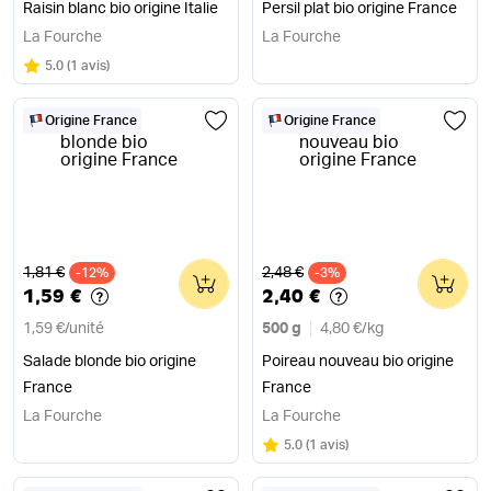
Raisin blanc bio origine Italie
Persil plat bio origine France
La Fourche
La Fourche
Note
sur 5
5.0
(
1 avis
)
Origine France
Origine France
Ancien prix
Ancien prix
1,81 €
2,48 €
-12%
0
-3%
0
1,59 €
2,40 €
1,59 €
/
unité
500 g
4,80 €
/
kg
Salade blonde bio origine
Poireau nouveau bio origine
France
France
La Fourche
La Fourche
Note
sur 5
5.0
(
1 avis
)