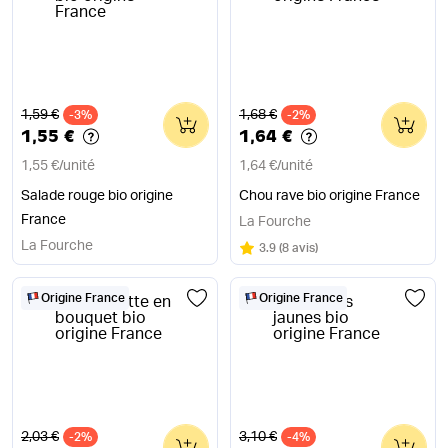
Ancien prix
Ancien prix
1,59 €
1,68 €
-3%
0
-2%
0
1,55 €
1,64 €
1,55 €
/
unité
1,64 €
/
unité
Salade rouge bio origine
Chou rave bio origine France
France
La Fourche
La Fourche
Note
sur 5
3.9
(
8 avis
)
Origine France
Origine France
Ancien prix
Ancien prix
2,03 €
3,10 €
-2%
0
-4%
0