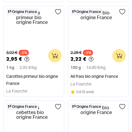
Origine France
Origine France
Ancien prix
Ancien prix
3,02 €
2,28 €
-2%
0
-3%
0
2,95 €
2,22 €
1 kg
2,95 €
/
kg
150 g
14,80 €
/
kg
Carottes primeur bio origine
Ail frais bio origine France
France
La Fourche
La Fourche
Note
sur 5
5.0
(
3 avis
)
Origine France
Origine France