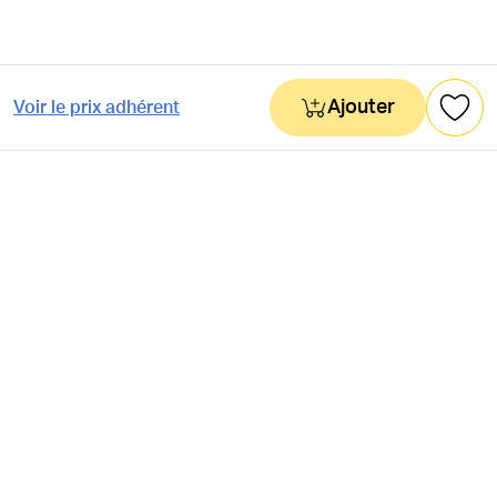
Ajouter
Voir le prix adhérent
NEWSLETTER
Actus & mots doux
Ok
RÉSEAUX SOCIAUX
Astuces & mauvaises blagues