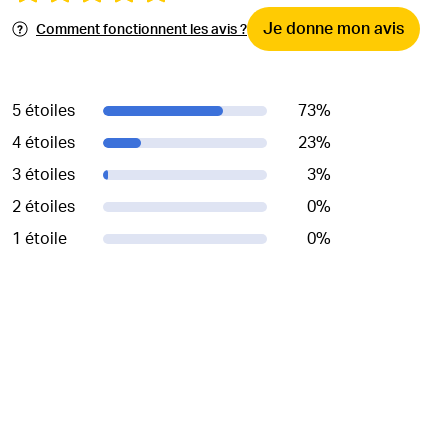
Je donne mon avis
Comment fonctionnent les avis ?
5 étoiles
73
%
4 étoiles
23
%
3 étoiles
3
%
2 étoiles
0
%
1 étoile
0
%