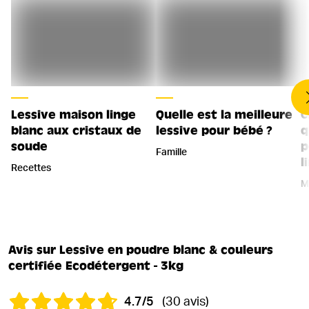
Lessive maison linge
Quelle est la meilleure
C
blanc aux cristaux de
lessive pour bébé ?
q
soude
p
Famille
l
Recettes
M
Avis sur Lessive en poudre blanc & couleurs
certifiée Ecodétergent - 3kg
4.7/5
(30 avis)