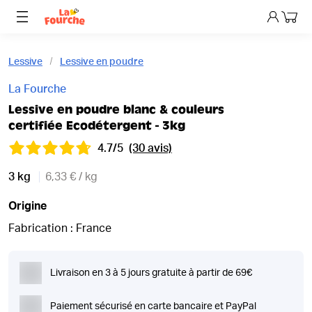
Mon p
Lessive
Lessive en poudre
La Fourche
Lessive en poudre blanc & couleurs
certifiée Ecodétergent - 3kg
4.7/5
(30 avis)
3 kg
6,33 € / kg
Origine
Fabrication : France
Livraison en 3 à 5 jours gratuite à partir de 69€
Paiement sécurisé en carte bancaire et PayPal