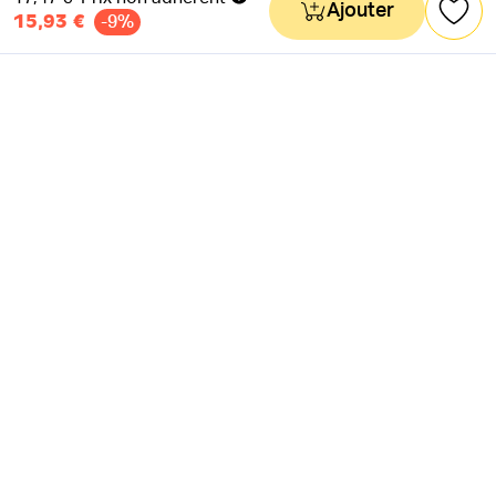
Ajouter
15,93 €
-9%
NEWSLETTER
Actus & mots doux
Ok
RÉSEAUX SOCIAUX
Astuces & mauvaises blagues
CANAL INSTAGRAM
Entraide & infos secrètes