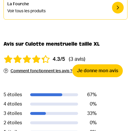
La Fourche
Voir tous les produits
Avis sur Culotte menstruelle taille XL
4.3/5
(3 avis)
Je donne mon avis
Comment fonctionnent les avis ?
5 étoiles
67
%
4 étoiles
0
%
3 étoiles
33
%
2 étoiles
0
%