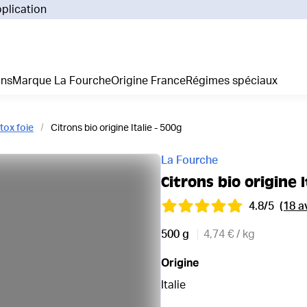
pplication
Pourq
Comm
Prix 
ans
Marque La Fourche
Origine France
Régimes spéciaux
La liv
L'emp
Nos 
tox foie
Citrons bio origine Italie - 500g
Notre
Adhés
La Fourche
Régim
Citrons bio origine I
Je cr
4.8/5
(18 a
500 g
4,74 € / kg
Origine
Italie