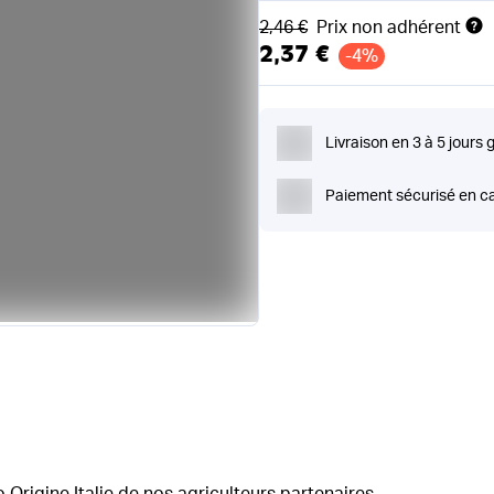
Ancien prix
2,46 €
Prix non adhérent
2,37 €
-4%
Livraison en 3 à 5 jours 
Paiement sécurisé en ca
 Origine Italie de nos agriculteurs partenaires.