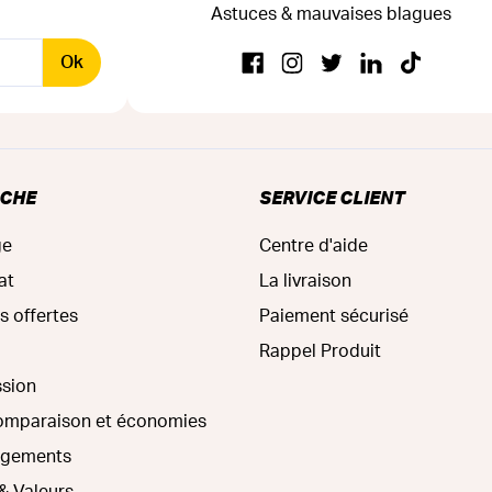
Astuces & mauvaises blagues
Ok
RCHE
SERVICE CLIENT
ge
Centre d'aide
at
La livraison
s offertes
Paiement sécurisé
Rappel Produit
ssion
comparaison et économies
agements
& Valeurs