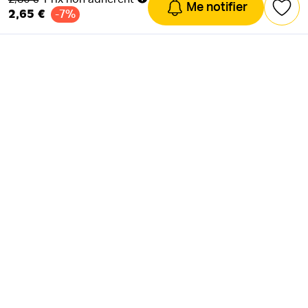
Me notifier
2,65 €
-7%
NEWSLETTER
Actus & mots doux
Ok
RÉSEAUX SOCIAUX
Astuces & mauvaises blagues
CANAL INSTAGRAM
Entraide & infos secrètes