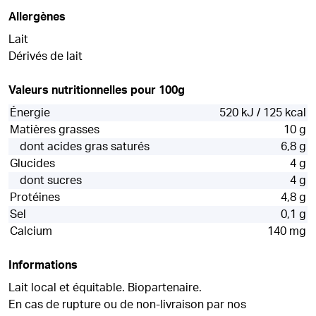
Allergènes
Lait
Dérivés de lait
Valeurs nutritionnelles pour 100g
Énergie
520 kJ / 125 kcal
Matières grasses
10 g
dont acides gras saturés
6,8 g
Glucides
4 g
dont sucres
4 g
Protéines
4,8 g
Sel
0,1 g
Calcium
140 mg
Informations
Lait local et équitable. Biopartenaire.
En cas de rupture ou de non-livraison par nos