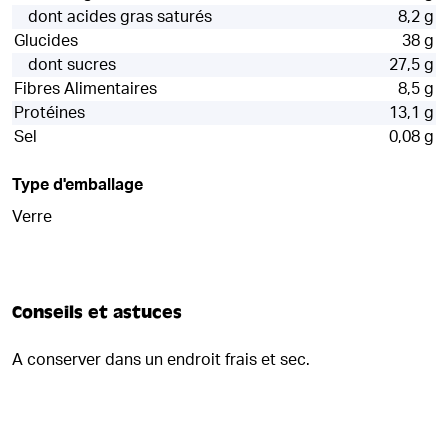
dont acides gras saturés
8,2 g
Glucides
38 g
dont sucres
27,5 g
Fibres Alimentaires
8,5 g
Protéines
13,1 g
Sel
0,08 g
Type d'emballage
Verre
Conseils et astuces
A conserver dans un endroit frais et sec.