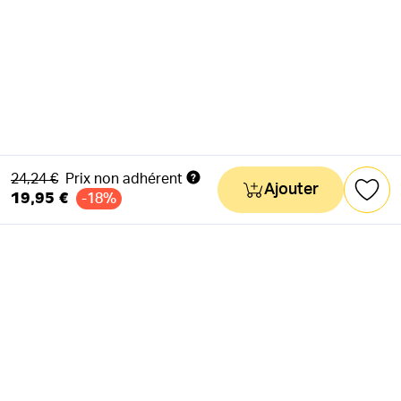
Ancien prix
24,24 €
Prix non adhérent
Ajouter
19,95 €
-18%
NEWSLETTER
Actus & mots doux
Ok
RÉSEAUX SOCIAUX