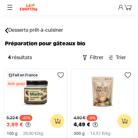
Mon p
Desserts prêt-à-cuisiner
Préparation pour gâteaux bio
4
résultats
Filtrer
Trier
Fait en France
Anti-gaspi
Ancien prix
Ancien prix
5,22 €
4,92 €
-45%
0
-9%
0
2,89 €
4,49 €
100 g
28,90 €
/
kg
300 g
14,97 €
/
kg