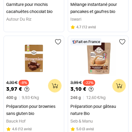
Garniture pour mochis
Mélange instantané pour
cacahuètes chocolat bio
pancakes et gaufres bio
Autour Du Riz
Iswari
Note
sur 5
4.7
(
12 avis
)
Fait en France
Ancien prix
Ancien prix
4,30 €
3,99 €
-8%
0
-22%
0
3,97 €
3,10 €
400 g
9,93 €
/
kg
246 g
12,60 €
/
kg
Préparation pour brownies
Préparation pour gâteau
sans gluten bio
nature Bio
Bauck Hof
Seb & Manu
Note
sur 5
Note
sur 5
4.6
(
12 avis
)
5.0
(
3 avis
)