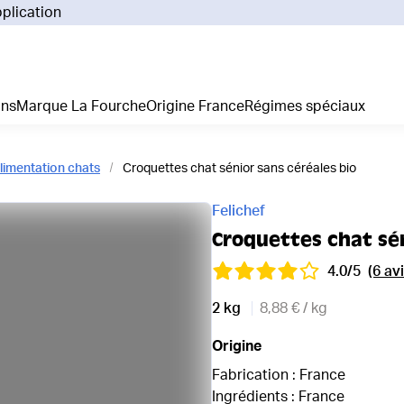
pplication
Pourq
Comm
Prix 
ans
Marque La Fourche
Origine France
Régimes spéciaux
La liv
L'emp
Nos 
limentation chats
Croquettes chat sénior sans céréales bio
Notre
Adhés
Felichef
Régim
Croquettes chat sén
Je cr
4.0/5
(6 avi
2 kg
8,88 € / kg
Origine
Fabrication : France
Ingrédients : France