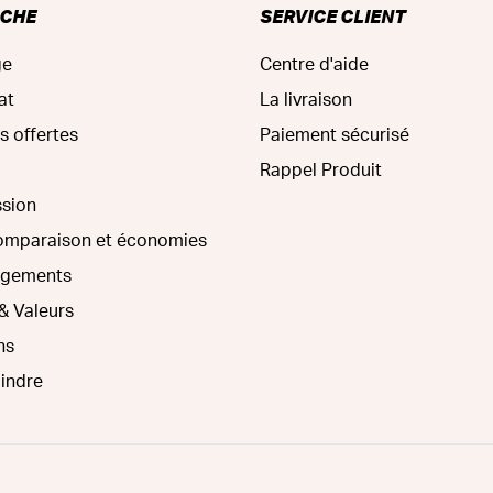
RCHE
SERVICE CLIENT
ge
Centre d'aide
at
La livraison
s offertes
Paiement sécurisé
Rappel Produit
ssion
comparaison et économies
agements
& Valeurs
ns
oindre