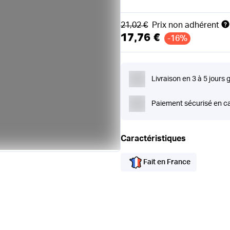
Ancien prix
21,02 €
Prix non adhérent
17,76 €
-16%
Livraison en 3 à 5 jours 
Paiement sécurisé en ca
Caractéristiques
Fait en France