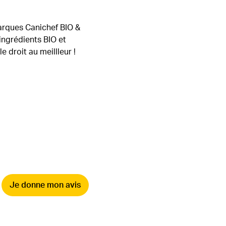
marques Canichef BIO &
ingrédients BIO et
 droit au meillleur !
Je donne mon avis