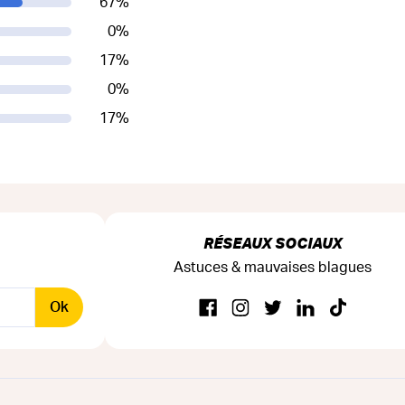
67
%
0
%
17
%
0
%
17
%
RÉSEAUX SOCIAUX
Astuces & mauvaises blagues
Ok