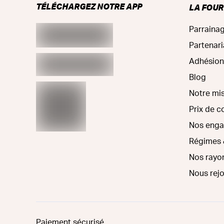
TÉLÉCHARGEZ NOTRE APP
LA FOU
Parraina
Partenari
Adhésion
Blog
Notre mi
Prix de 
Nos eng
Régimes 
Nos rayo
Nous rej
Paiement sécurisé