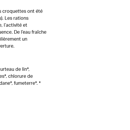
es croquettes ont été
). Les rations
 l’activité et
uence. De l’eau fraîche
ulièrement un
erture.
urteau de lin*,
es*, chlorure de
dane*, fumeterre*. *