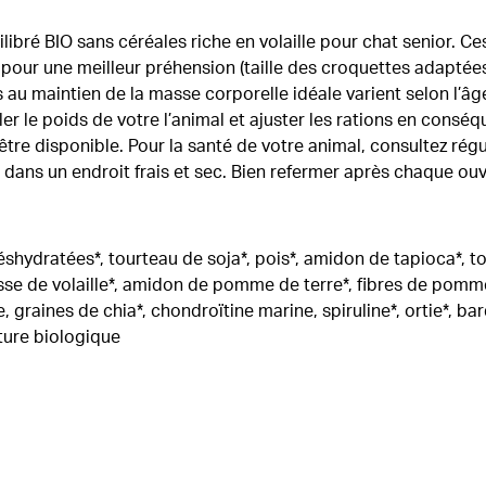
libré BIO sans céréales riche en volaille pour chat senior. C
our une meilleur préhension (taille des croquettes adaptées
 au maintien de la masse corporelle idéale varient selon l’âge,
ler le poids de votre l’animal et ajuster les rations en conséq
être disponible. Pour la santé de votre animal, consultez rég
 dans un endroit frais et sec. Bien refermer après chaque ouv
éshydratées*, tourteau de soja*, pois*, amidon de tapioca*, to
isse de volaille*, amidon de pomme de terre*, fibres de pomm
graines de chia*, chondroïtine marine, spiruline*, ortie*, bar
lture biologique