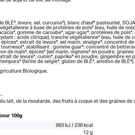
de BLÉ*, levure, sel, curcuma*), blanc d'œuf* pasteurisé, SOJA
 végétalienne à base de protéines de pois* (eau, huile de noi
acacia*, gomme de caroube*, agar-agar*; protéines de pois*, s
oxydant : acide citrique), tranche végétalienne* (eau, huile de 
épices*, extrait de levure*, sel marin, vinaigre*, concentré d
e tournesol*, stabilisant : gomme guar*; concentré de bettera
idon de maïs*, épices* (sel marin, oignons* en poudre, graines 
extrait de levure*, cumin*, paprika* en poudre, gingembre en 
 tempura* (farine de seigle*, gluten de BLÉ*, amidon de BLÉ*)
Agriculture Biologique.
..
 du lait, de la moutarde, des fruits à coque et des graines de
 pour 100g
993 kJ / 238 kcal
12 g