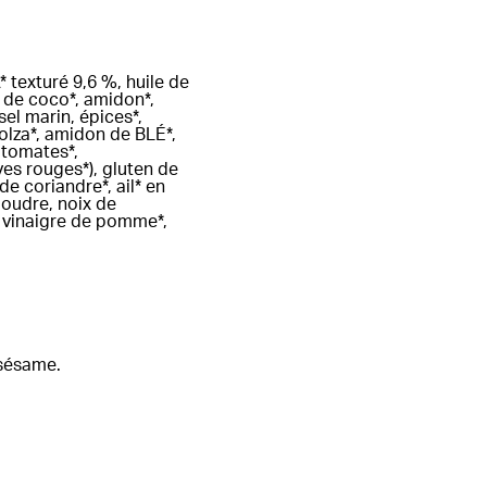
* texturé 9,6 %, huile de
x de coco*, amidon*,
el marin, épices*,
colza*, amidon de BLÉ*,
e tomates*,
ves rouges*), gluten de
de coriandre*, ail* en
poudre, noix de
, vinaigre de pomme*,
 sésame.