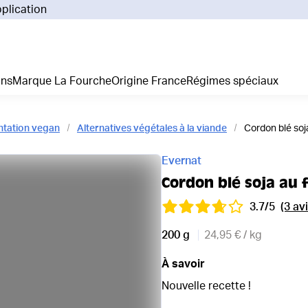
pplication
Pourq
Comm
Prix 
ans
Marque La Fourche
Origine France
Régimes spéciaux
La liv
L'emp
Nos 
ntation vegan
Alternatives végétales à la viande
Cordon blé soj
Notre
Adhés
Evernat
Régim
Cordon blé soja au
Je cr
3.7/5
(3 avi
200 g
24,95 € / kg
À savoir
Nouvelle recette !