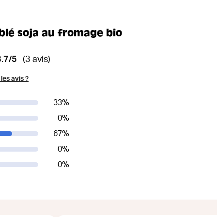
blé soja au fromage bio
3.7/5
(3 avis)
es avis ?
33
%
0
%
67
%
0
%
0
%