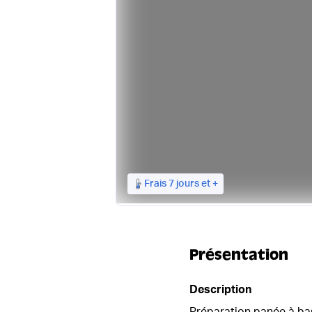
Frais 7 jours et +
Présentation
Description
Préparation panée à bas