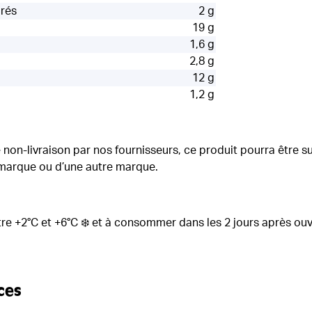
urés
2 g
19 g
1,6 g
2,8 g
12 g
1,2 g
 non-livraison par nos fournisseurs, ce produit pourra être s
marque ou d’une autre marque.
tre +2°C et +6°C ❄️ et à consommer dans les 2 jours après ouv
ces