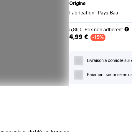
Origine
Fabrication : Pays-Bas
Ancien prix
5,86 €
Prix non adhérent
4,99 €
-15%
Livraison à domicile sur
Paiement sécurisé en ca
e de soja et de blé, au fromage