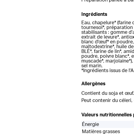
Ingrédients
Eau, chapelure* (farine 
tournesol*, préparation
stabilisants : gomme d'
extrait de levure*, anti
blanc d'œuf* en poudre, 
maltodextrine*, huile d
BLÉ*, farine de lin*, am
poudre, poivre blanc*, 
muscade*, marjolaine*),
sel marin.
*Ingrédients issus de l'
Allergènes
Contient du soja et œuf.
Peut contenir du céleri,
Valeurs nutritionnelles
Énergie
Matières grasses