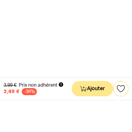
Ancien prix
3,99 €
Prix non adhérent
Ajouter
2,49 €
-38%
NEWSLETTER
Actus & mots doux
Ok