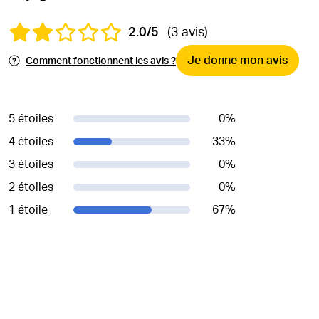
2.0/5
(3 avis)
Je donne mon avis
Comment fonctionnent les avis ?
5 étoiles
0
%
4 étoiles
33
%
3 étoiles
0
%
2 étoiles
0
%
1 étoile
67
%