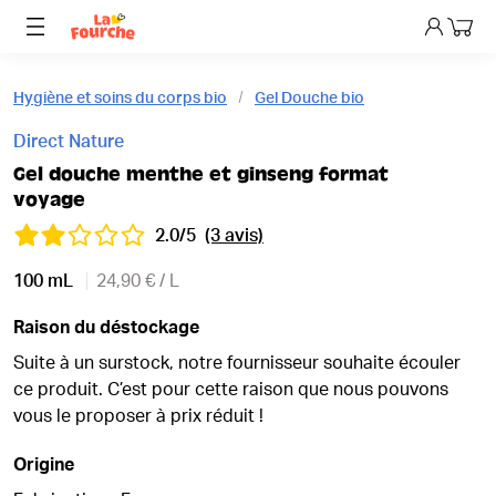
Mon p
Hygiène et soins du corps bio
Gel Douche bio
Direct Nature
Gel douche menthe et ginseng format
voyage
2.0/5
(3 avis)
100 mL
24,90 € / L
Raison du déstockage
Suite à un surstock, notre fournisseur souhaite écouler
ce produit. C’est pour cette raison que nous pouvons
vous le proposer à prix réduit !
Origine