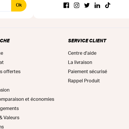
Ok
RCHE
SERVICE CLIENT
ge
Centre d'aide
at
La livraison
s offertes
Paiement sécurisé
Rappel Produit
ssion
comparaison et économies
agements
& Valeurs
ns