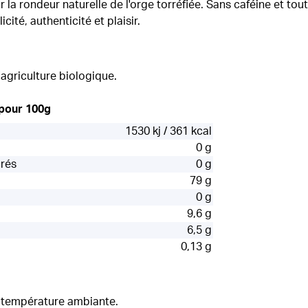
 la rondeur naturelle de l'orge torréfiée. Sans caféine et tout 
icité, authenticité et plaisir.
'agriculture biologique.
 pour 100g
1530 kj / 361 kcal
0 g
urés
0 g
79 g
0 g
9,6 g
6,5 g
0,13 g
à température ambiante.