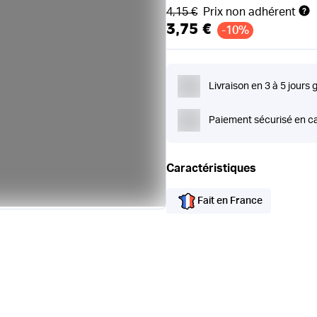
Ancien prix
4,15 €
Prix non adhérent
3,75 €
-10%
Livraison en 3 à 5 jours 
Paiement sécurisé en ca
Caractéristiques
Fait en France