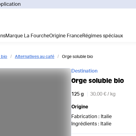
pplication
Pourq
Comm
Prix 
ans
Marque La Fourche
Origine France
Régimes spéciaux
La liv
L'emp
Nos 
 bio
Alternatives au café
Orge soluble bio
Notre
Adhés
Destination
Régim
Orge soluble bio
Je cr
125 g
30,00 € / kg
Origine
Fabrication : Italie
Ingrédients : Italie