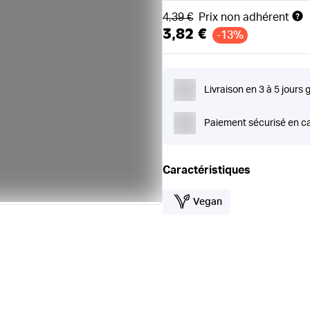
Ancien prix
4,39 €
Prix non adhérent
3,82 €
-13%
Livraison en 3 à 5 jours 
Paiement sécurisé en ca
Caractéristiques
Vegan