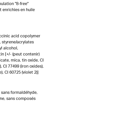
ulation "8-free"
 enrichies en huile
succinic acid copolymer
e, styrene/acrylates
l alcohol,
in [+/- (peut contenir)
ate, mica, tin oxide, CI
, CI 77499 (iron oxides),
, CI 60725 (violet 2)]
e, sans formaldéhyde,
cone, sans composés