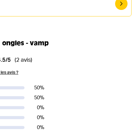
à ongles - vamp
4.5/5
(2 avis)
es avis ?
50
%
50
%
0
%
0
%
0
%