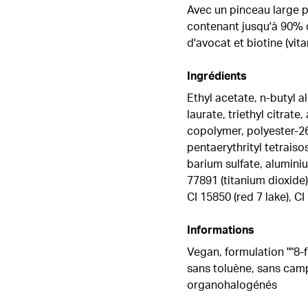
Avec un pinceau large po
contenant jusqu'à 90% d
d'avocat et biotine (vit
Ingrédients
Ethyl acetate, n-butyl a
laurate, triethyl citrate
copolymer, polyester-26
pentaerythrityl tetraiso
barium sulfate, aluminiu
77891 (titanium dioxide),
CI 15850 (red 7 lake), C
Informations
Vegan, formulation ""8-
sans toluène, sans camp
organohalogénés