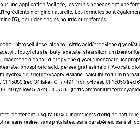
ur une application facilitée, les vernis benecos ont une form
'ingrédients d'origine naturelle. Les formules sont également
amine B7), pour des ongles nourris et renforcés.
lcohol, nitrocellulose, alcohol, citric acid/propylene glycol/
, acetyl tributyl citrate, butyl acetate, stearalkonium bentonit
, diacetone alcohol, dipropylene glycol dibenzoate, isopropy
stearate, phosphoric acid, persea gratissima oil (Avocat), biot
m hydroxide, triethoxycaprylylsilane, calcium sodium borosilic
 CI 15880 (red 34 lake), CI 77491 (iron oxides), CI 15850 (red 6)
I 19140 (yellow 5 lake), CI 77510 (ferric ammonium ferrocyanide)
free"" contenant jusqu'à 90% d'ingrédients d'origine naturell
hre, sans résine, sans phtalates, sans parabènes, sans sili