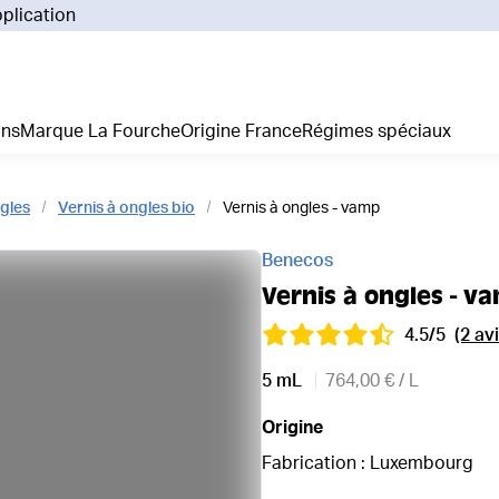
pplication
Pourq
Comm
Prix 
ans
Marque La Fourche
Origine France
Régimes spéciaux
La liv
L'emp
Nos 
gles
Vernis à ongles bio
Vernis à ongles - vamp
Notre
Adhés
Benecos
Régim
Vernis à ongles - v
Je cr
4.5/5
(2 avi
5 mL
764,00 € / L
Origine
Fabrication : Luxembourg