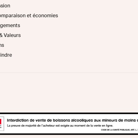
ssion
comparaison et économies
agements
& Valeurs
ns
oindre