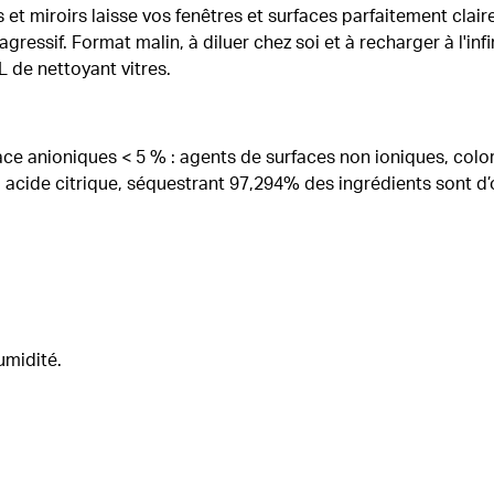
 et miroirs laisse vos fenêtres et surfaces parfaitement clai
ressif. Format malin, à diluer chez soi et à recharger à l'infi
cL de nettoyant vitres.
ace anioniques < 5 % : agents de surfaces non ioniques, color
acide citrique, séquestrant 97,294% des ingrédients sont d’o
umidité.