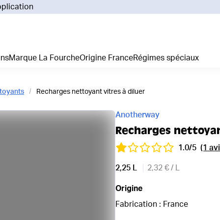
pplication
Pourq
Comm
Prix 
ans
Marque La Fourche
Origine France
Régimes spéciaux
La liv
L'emp
Nos 
ttoyants
Recharges nettoyant vitres à diluer
Notre
Adhés
Anotherway
Régim
Recharges nettoyant
Je cr
1.0/5
(1 avi
2,25 L
2,32 € / L
Origine
Fabrication : France