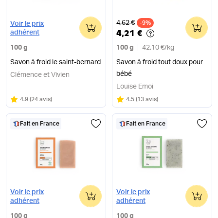
Ancien prix
4,62 €
0
-9%
0
Voir le prix
4,21 €
adhérent
100 g
100 g
42,10 €
/
kg
Savon à froid le saint-bernard
Savon à froid tout doux pour
bébé
Clémence et Vivien
Louise Emoi
Note
sur 5
Note
sur 5
4.9
(
24 avis
)
4.5
(
13 avis
)
Fait en France
Fait en France
0
0
Voir le prix
Voir le prix
adhérent
adhérent
100 g
100 g