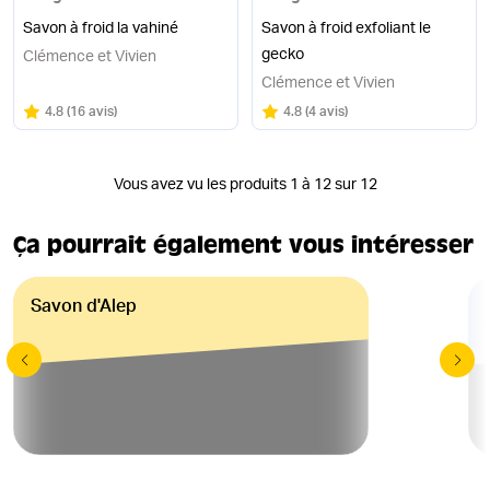
Savon à froid la vahiné
Savon à froid exfoliant le
gecko
Clémence et Vivien
Clémence et Vivien
Note
sur 5
Note
sur 5
4.8
(
16 avis
)
4.8
(
4 avis
)
Vous avez vu les produits 1 à 12 sur 12
Ça pourrait également vous intéresser
Savon d'Alep