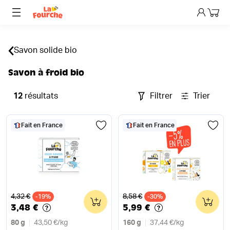
Mon p
Savon solide bio
Savon à froid bio
12
résultats
Filtrer
Trier
Fait en France
Fait en France
Ancien prix
Ancien prix
4,32 €
8,58 €
-19%
0
-30%
0
3,48 €
5,99 €
80 g
43,50 €
/
kg
160 g
37,44 €
/
kg