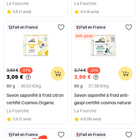
La Fourche
La Fourche
Note
sur 5
Note
sur 5
5.0
(
1 avis
)
4.5
(
4 avis
)
Fait en France
Fait en France
Anti-gaspi
Ancien prix
Ancien prix
3,93 €
3,74 €
-21%
0
-20%
0
3,09 €
2,99 €
80 g
38,63 €
/
kg
80 g
37,38 €
/
kg
Savon saponifié à froid citron
Savon saponifié à froid anti-
certifié Cosmos Organic
gaspi certifié cosmos natural
La Fourche
La Fourche
Note
sur 5
Note
sur 5
5.0
(
1 avis
)
4.8
(
30 avis
)
Fait en France
Fait en France