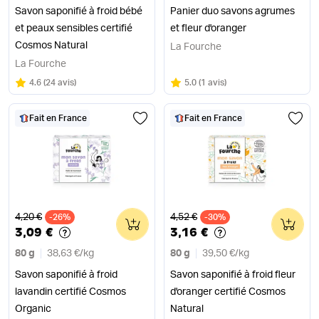
Savon saponifié à froid bébé
Panier duo savons agrumes
et peaux sensibles certifié
et fleur d'oranger
Cosmos Natural
La Fourche
La Fourche
Note
sur 5
Note
sur 5
4.6
(
24 avis
)
5.0
(
1 avis
)
Fait en France
Fait en France
Ancien prix
Ancien prix
4,20 €
4,52 €
-26%
0
-30%
0
3,09 €
3,16 €
80 g
38,63 €
/
kg
80 g
39,50 €
/
kg
Savon saponifié à froid
Savon saponifié à froid fleur
lavandin certifié Cosmos
d'oranger certifié Cosmos
Organic
Natural