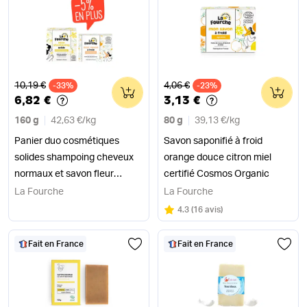
Ancien prix
Ancien prix
10,19 €
4,06 €
-33%
0
-23%
0
6,82 €
3,13 €
160 g
42,63 €
/
kg
80 g
39,13 €
/
kg
Panier duo cosmétiques
Savon saponifié à froid
solides shampoing cheveux
orange douce citron miel
normaux et savon fleur
certifié Cosmos Organic
d'oranger
La Fourche
La Fourche
Note
sur 5
4.3
(
16 avis
)
Fait en France
Fait en France