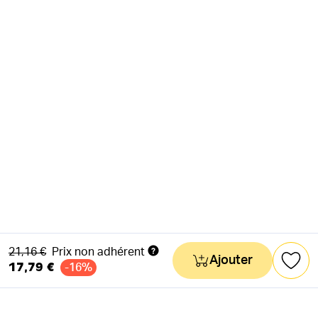
Ancien prix
21,16 €
Prix non adhérent
Ajouter
17,79 €
-16%
NEWSLETTER