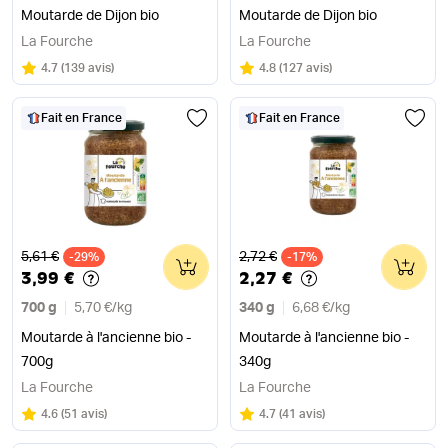
Moutarde de Dijon bio
Moutarde de Dijon bio
La Fourche
La Fourche
Note
sur 5
Note
sur 5
4.7
(
139 avis
)
4.8
(
127 avis
)
Fait en France
Fait en France
Ancien prix
Ancien prix
5,61 €
2,72 €
-29%
0
-17%
0
3,99 €
2,27 €
700 g
5,70 €
/
kg
340 g
6,68 €
/
kg
Moutarde à l'ancienne bio -
Moutarde à l'ancienne bio -
700g
340g
La Fourche
La Fourche
Note
sur 5
Note
sur 5
4.6
(
51 avis
)
4.7
(
41 avis
)