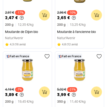
Ancien prix
Ancien prix
2,97 €
2,96 €
-17%
0
-10%
0
2,47 €
2,65 €
200 g
12,35 €
/
kg
200 g
13,25 €
/
kg
Moutarde de Dijon bio
Moutarde à l'ancienne bio
Natur'Avenir
Natur'Avenir
Note
sur 5
Note
sur 5
4.3
(
16 avis
)
4.8
(
12 avis
)
Fait en France
Fait en France
Ancien prix
Ancien prix
4,19 €
5,02 €
-7%
0
-21%
0
3,89 €
3,99 €
200 g
19,45 €
/
kg
350 g
11,40 €
/
kg