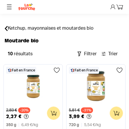
Mon p
Ketchup, mayonnaises et moutardes bio
Moutarde bio
10
résultats
Filtrer
Trier
Fait en France
Fait en France
Ancien prix
Ancien prix
2,83 €
5,81 €
-20%
0
-31%
0
2,27 €
3,99 €
350 g
6,49 €
/
kg
720 g
5,54 €
/
kg