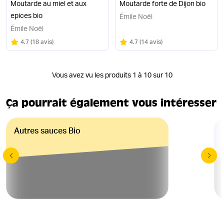
Moutarde au miel et aux
Moutarde forte de Dijon bio
epices bio
Émile Noël
Émile Noël
Note
sur 5
Note
sur 5
4.7
(
18 avis
)
4.7
(
14 avis
)
Vous avez vu les produits 1 à 10 sur 10
Ça pourrait également vous intéresser
Autres sauces Bio