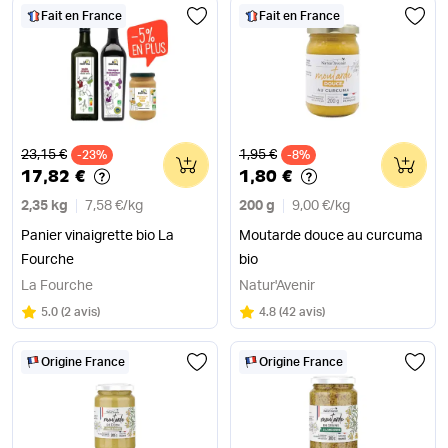
Fait en France
Fait en France
Ancien prix
Ancien prix
23,15 €
1,95 €
-23%
0
-8%
0
17,82 €
1,80 €
2,35 kg
7,58 €
/
kg
200 g
9,00 €
/
kg
Panier vinaigrette bio La
Moutarde douce au curcuma
Fourche
bio
La Fourche
Natur'Avenir
Note
sur 5
Note
sur 5
5.0
(
2 avis
)
4.8
(
42 avis
)
Origine France
Origine France