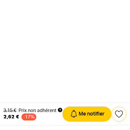
Ancien prix
3,15 €
Prix non adhérent
Me notifier
2,62 €
-17%