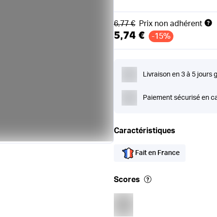
Ancien prix
6,77 €
Prix non adhérent
5,74 €
-15%
Livraison en 3 à 5 jours 
Paiement sécurisé en ca
Caractéristiques
Fait en France
Scores