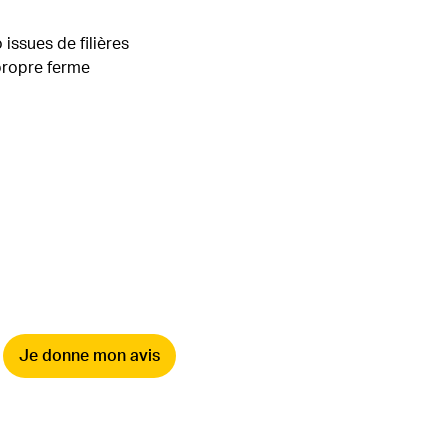
issues de filières
 propre ferme
Je donne mon avis