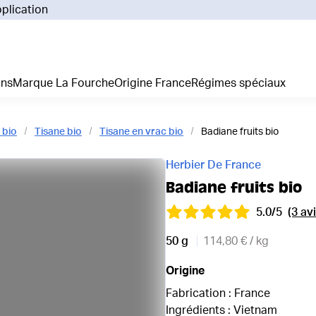
pplication
Pourq
Comm
Prix 
ans
Marque La Fourche
Origine France
Régimes spéciaux
La liv
L'emp
Nos 
 bio
Tisane bio
Tisane en vrac bio
Badiane fruits bio
Notre
Adhés
Herbier De France
Régim
Badiane fruits bio
Je cr
5.0/5
(3 avi
50 g
114,80 € / kg
Origine
Fabrication : France
Ingrédients : Vietnam