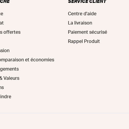
RCHE
SERVICE CLIENT
ge
Centre d'aide
at
La livraison
s offertes
Paiement sécurisé
Rappel Produit
ssion
comparaison et économies
agements
& Valeurs
ns
oindre