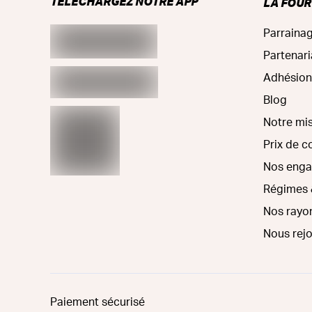
TÉLÉCHARGEZ NOTRE APP
LA FOU
Parraina
Partenari
Adhésion
Blog
Notre mi
Prix de 
Nos eng
Régimes 
Nos rayo
Nous rej
Paiement sécurisé