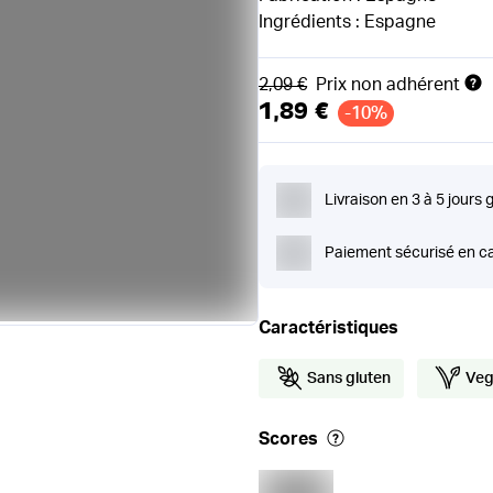
Ingrédients : Espagne
Ancien prix
2,09 €
Prix non adhérent
1,89 €
-10%
Livraison en 3 à 5 jours 
Paiement sécurisé en ca
Caractéristiques
Sans gluten
Ve
Scores