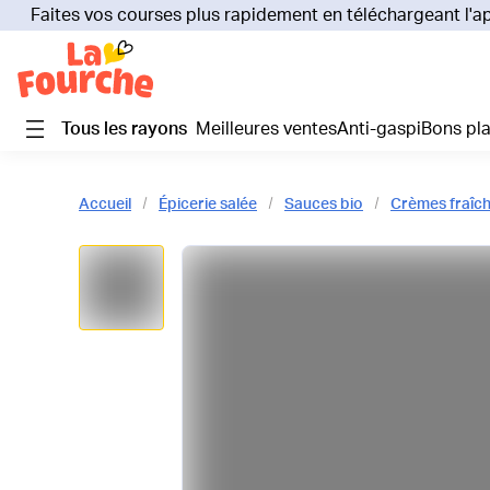
Faites vos courses plus rapidement en téléchargeant l'a
Tous les rayons
Meilleures ventes
Anti-gaspi
Bons pl
Accueil
Épicerie salée
Sauces bio
Crèmes fraîch