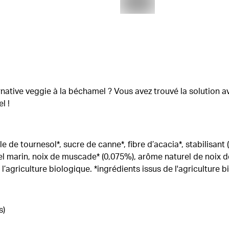
native veggie à la béchamel ? Vous avez trouvé la solution 
l !
le de tournesol*, sucre de canne*, fibre d’acacia*, stabilisa
l marin, noix de muscade* (0,075%), arôme naturel de noix 
e l’agriculture biologique. *ingrédients issus de l'agriculture 
s)