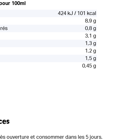
 pour 100ml
424 kJ / 101 kcal
8,9 g
urés
0,8 g
3,1 g
1,3 g
1,2 g
1,5 g
0,45 g
ces
rès ouverture et consommer dans les 5 jours.