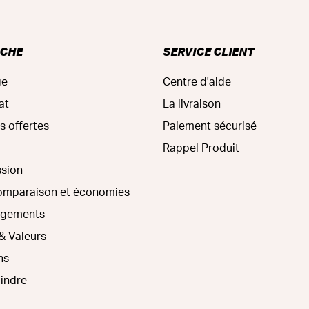
RCHE
SERVICE CLIENT
ge
Centre d'aide
at
La livraison
s offertes
Paiement sécurisé
Rappel Produit
ssion
comparaison et économies
agements
& Valeurs
ns
oindre