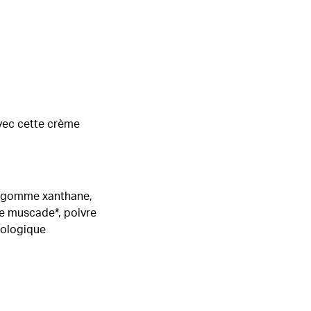
avec cette crème
nt (gomme xanthane,
de muscade*, poivre
biologique