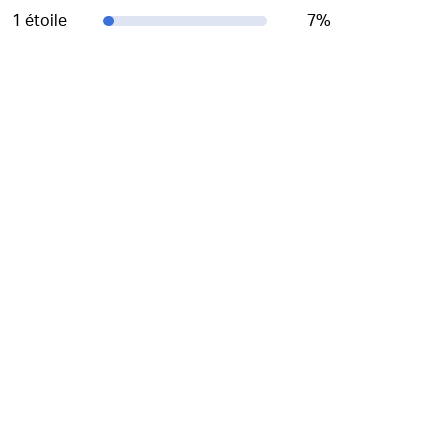
1 étoile
7
%