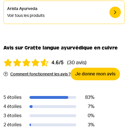
Arista Ayurveda
Voir tous les produits
Avis sur Gratte langue ayurvédique en cuivre
4.6/5
(30 avis)
Je donne mon avis
Comment fonctionnent les avis ?
5 étoiles
83
%
4 étoiles
7
%
3 étoiles
0
%
2 étoiles
3
%