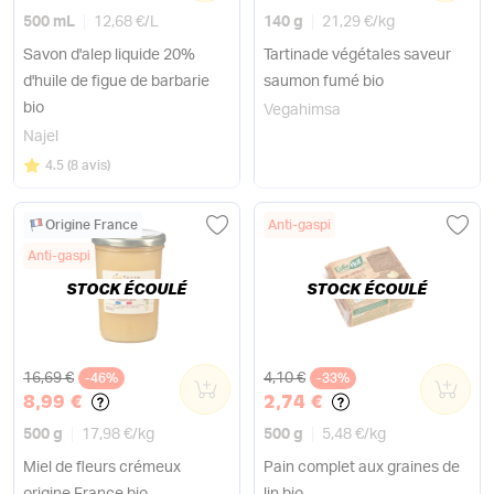
500 mL
12,68 €
/
L
140 g
21,29 €
/
kg
Savon d'alep liquide 20%
Tartinade végétales saveur
d'huile de figue de barbarie
saumon fumé bio
bio
Vegahimsa
Najel
Note
sur 5
4.5
(
8 avis
)
Origine France
Anti-gaspi
Anti-gaspi
STOCK ÉCOULÉ
STOCK ÉCOULÉ
Ancien prix
Ancien prix
16,69 €
4,10 €
-46%
0
-33%
0
8,99 €
2,74 €
500 g
17,98 €
/
kg
500 g
5,48 €
/
kg
Miel de fleurs crémeux
Pain complet aux graines de