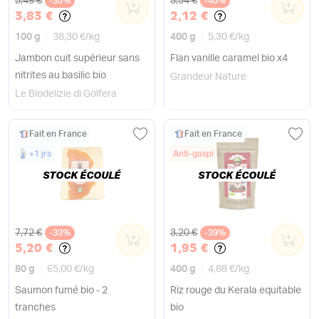
5,49 €
3,54 €
-30%
0
-40%
0
3,83 €
2,12 €
100 g
38,30 €
/
kg
400 g
5,30 €
/
kg
Jambon cuit supérieur sans
Flan vanille caramel bio x4
nitrites au basilic bio
Grandeur Nature
Le Biodelizie di Golfera
Fait en France
Fait en France
+1 jrs
Anti-gaspi
STOCK ÉCOULÉ
STOCK ÉCOULÉ
Ancien prix
Ancien prix
7,72 €
3,20 €
-33%
0
-39%
0
5,20 €
1,95 €
80 g
65,00 €
/
kg
400 g
4,88 €
/
kg
Saumon fumé bio - 2
Riz rouge du Kerala equitable
tranches
bio