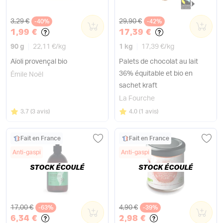
Ancien prix
Ancien prix
3,29 €
29,90 €
-40%
0
-42%
0
1,99 €
17,39 €
90 g
22,11 €
/
kg
1 kg
17,39 €
/
kg
Aïoli provençal bio
Palets de chocolat au lait
36% équitable et bio en
Émile Noël
sachet kraft
La Fourche
Note
sur 5
Note
sur 5
3.7
(
3 avis
)
4.0
(
1 avis
)
Fait en France
Fait en France
Anti-gaspi
Anti-gaspi
STOCK ÉCOULÉ
STOCK ÉCOULÉ
Ancien prix
Ancien prix
17,00 €
4,90 €
-63%
0
-39%
0
6,34 €
2,98 €