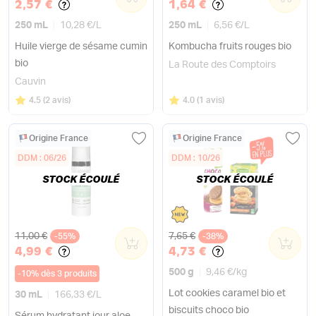
2,57 €
1,64 €
250 mL
10,28 €
/
L
250 mL
6,56 €
/
L
Huile vierge de sésame cumin
Kombucha fruits rouges bio
bio
La Route des Comptoirs
Cauvin
Note
sur 5
Note
sur 5
4.5
(
2 avis
)
4.0
(
1 avis
)
Origine France
Origine France
DDM : 06/26
DDM : 10/26
STOCK ÉCOULÉ
STOCK ÉCOULÉ
Ancien prix
Ancien prix
11,00 €
7,65 €
-55%
0
-38%
0
4,99 €
4,73 €
500 g
9,46 €
/
kg
-
10
%
dès 3 produits
Lot cookies caramel bio et
30 mL
166,33 €
/
L
biscuits choco bio