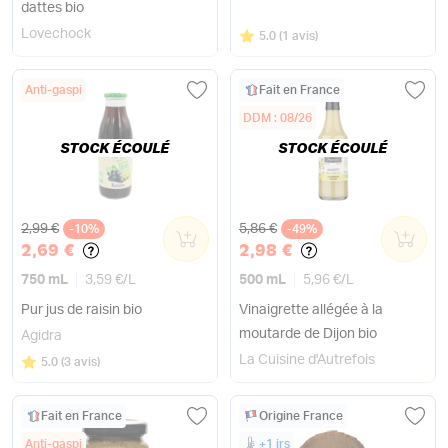
dattes bio
Lovechock
Note
sur 5
5.0
(
1 avis
)
Anti-gaspi
Fait en France
DDM : 08/26
STOCK ÉCOULÉ
STOCK ÉCOULÉ
Ancien prix
Ancien prix
2,99 €
5,86 €
-10%
0
-49%
0
2,69 €
2,98 €
750 mL
3,59 €
/
L
500 mL
5,96 €
/
L
Pur jus de raisin bio
Vinaigrette allégée à la
moutarde de Dijon bio
Agidra
La Cuisine d'Autrefois
Note
sur 5
5.0
(
3 avis
)
Fait en France
Origine France
Anti-gaspi
+1 jrs