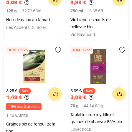
4,09 €
4,99 €
125 g
32,72 €
/
kg
750 mL
6,65 €
/
L
Noix de cajou au tamari
Vin blanc les hauts de
bellevue bio
Les Accents Du Soleil
Vin Raymond
DDM : 06/26
DDM : 12/27
Ancien prix
Ancien prix
3,25 €
6,69 €
-54%
0
-54%
0
1,48 €
3,09 €
70 g
44,14 €
/
kg
-
10
%
dès 3 produits
Tablette crue myrtille et
1,48 €
/
unité
graines de chanvre 85% bio
Graines bio de fenouil zefa
Lovechock
fino