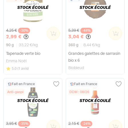
STOCK ÉCOULÉ
STOCK ÉCOULÉ
Ancien prix
Ancien prix
4,25 €
5,39 €
-30%
0
-44%
0
2,99 €
3,04 €
90 g
33,22 €
/
kg
360 g
8,44 €
/
kg
Tapenade verte bio
Grandes galettes de sarrasin
bio x 6
Emma Noël
Biobleud
Note
sur 5
5.0
(
1 avis
)
Fait en France
Fait en France
Anti-gaspi
DDM : 08/26
STOCK ÉCOULÉ
STOCK ÉCOULÉ
Ancien prix
Ancien prix
3,95 €
2,15 €
-35%
0
-24%
0