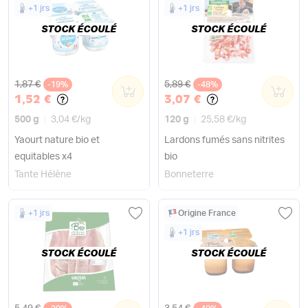
+1 jrs
+1 jrs
STOCK ÉCOULÉ
STOCK ÉCOULÉ
Ancien prix
Ancien prix
1,87 €
5,89 €
-19%
0
-48%
0
1,52 €
3,07 €
500 g
3,04 €
/
kg
120 g
25,58 €
/
kg
Yaourt nature bio et
Lardons fumés sans nitrites
equitables x4
bio
Tante Hélène
Bonneterre
+1 jrs
Origine France
+1 jrs
STOCK ÉCOULÉ
STOCK ÉCOULÉ
Ancien prix
Ancien prix