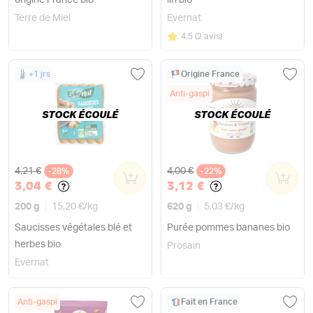
origine France bio
lin bio
Terre de Miel
Evernat
Note
sur 5
4.5
(
2 avis
)
+1 jrs
Origine France
Anti-gaspi
STOCK ÉCOULÉ
STOCK ÉCOULÉ
Ancien prix
Ancien prix
4,21 €
4,00 €
-28%
0
-22%
0
3,04 €
3,12 €
200 g
15,20 €
/
kg
620 g
5,03 €
/
kg
Saucisses végétales blé et
Purée pommes bananes bio
herbes bio
Prosain
Evernat
Anti-gaspi
Fait en France