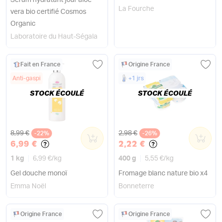
Sérum hydratant jour aloe
La Fourche
vera bio certifié Cosmos
Organic
Laboratoire du Haut-Ségala
Fait en France
Origine France
Anti-gaspi
+1 jrs
STOCK ÉCOULÉ
STOCK ÉCOULÉ
Ancien prix
Ancien prix
8,99 €
2,98 €
-22%
0
-26%
0
6,99 €
2,22 €
1 kg
6,99 €
/
kg
400 g
5,55 €
/
kg
Gel douche monoï
Fromage blanc nature bio x4
Emma Noël
Bonneterre
Origine France
Origine France