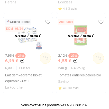
Herens
Ecoidées
Note
sur 5
4.4
(
5 avis
)
Origine France
Anti-gaspi
DDM : 08/24
STOCK ÉCOULÉ
STOCK ÉCOULÉ
Ancien prix
Ancien prix
7,96 €
2,12 €
-21%
0
-27%
0
6,29 €
1,55 €
6,00 L
1,05 €
/
L
240 g
6,46 €
/
kg
Lait demi-ecrémé bio et
Tomates entières pelées bio
equitable - 6x1l
Savino
La Fourche
Note
sur 5
4.8
(
13 avis
)
Vous avez vu les produits 241 à 280 sur 287