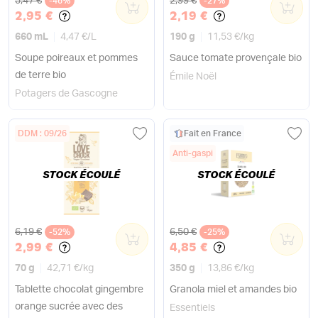
5,47 €
2,99 €
-46%
0
-27%
0
2,95 €
2,19 €
660 mL
4,47 €
/
L
190 g
11,53 €
/
kg
Soupe poireaux et pommes
Sauce tomate provençale bio
de terre bio
Émile Noël
Potagers de Gascogne
DDM : 09/26
Fait en France
Anti-gaspi
STOCK ÉCOULÉ
STOCK ÉCOULÉ
Ancien prix
Ancien prix
6,19 €
6,50 €
-52%
0
-25%
0
2,99 €
4,85 €
70 g
42,71 €
/
kg
350 g
13,86 €
/
kg
Tablette chocolat gingembre
Granola miel et amandes bio
orange sucrée avec des
Essentiels