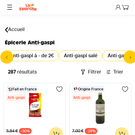
Mon p
Accueil
Épicerie Anti-gaspi
Anti-gaspi à - de 2€
Anti-gaspi salé
Anti-gaspi 
287
résultats
Filtrer
Trier
Fait en France
Origine France
Anti-gaspi
Anti-gaspi
Ancien prix
Ancien prix
5,84 €
7,00 €
-30%
0
-29%
0