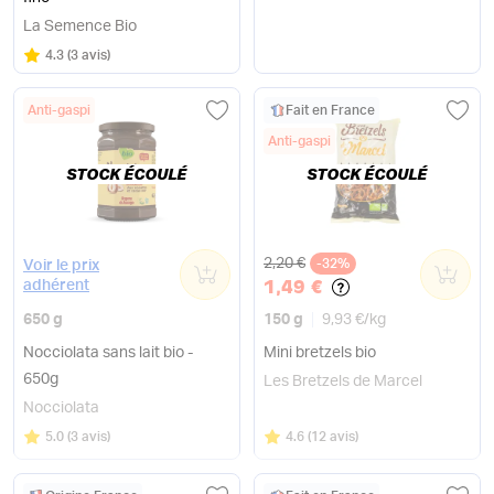
La Semence Bio
Note
sur 5
4.3
(
3 avis
)
Anti-gaspi
Fait en France
Anti-gaspi
STOCK ÉCOULÉ
STOCK ÉCOULÉ
Ancien prix
2,20 €
0
-32%
0
Voir le prix
1,49 €
adhérent
650 g
150 g
9,93 €
/
kg
Nocciolata sans lait bio -
Mini bretzels bio
650g
Les Bretzels de Marcel
Nocciolata
Note
sur 5
Note
sur 5
5.0
(
3 avis
)
4.6
(
12 avis
)