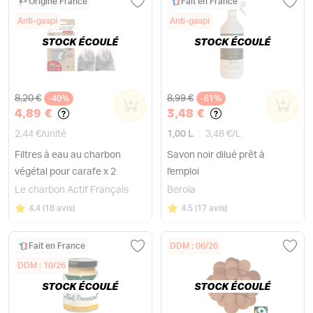
Origine France
Fait en France
Anti-gaspi
Anti-gaspi
STOCK ÉCOULÉ
STOCK ÉCOULÉ
Ancien prix
Ancien prix
8,20 €
8,99 €
-40%
0
-61%
0
4,89 €
3,48 €
2,44 €
/
unité
1,00 L
3,48 €
/
L
Filtres à eau au charbon
Savon noir dilué prêt à
végétal pour carafe x 2
l'emploi
Le charbon Actif Français
Beroïa
Note
sur 5
Note
sur 5
4.4
(
18 avis
)
4.5
(
17 avis
)
Fait en France
DDM : 06/26
DDM : 10/26
STOCK ÉCOULÉ
STOCK ÉCOULÉ