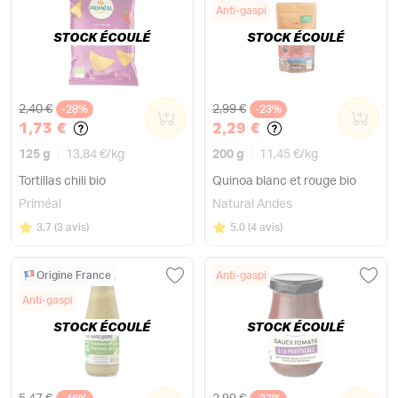
Anti-gaspi
STOCK ÉCOULÉ
STOCK ÉCOULÉ
Ancien prix
Ancien prix
2,40 €
2,99 €
-28%
0
-23%
0
1,73 €
2,29 €
125 g
13,84 €
/
kg
200 g
11,45 €
/
kg
Tortillas chili bio
Quinoa blanc et rouge bio
Priméal
Natural Andes
Note
sur 5
Note
sur 5
3.7
(
3 avis
)
5.0
(
4 avis
)
Origine France
Anti-gaspi
Anti-gaspi
STOCK ÉCOULÉ
STOCK ÉCOULÉ
Ancien prix
Ancien prix