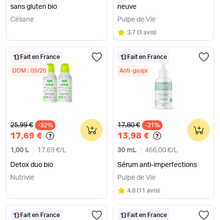
sans gluten bio
neuve
Céliane
Pulpe de Vie
Note
sur 5
3.7
(
3 avis
)
Fait en France
Fait en France
DDM : 09/26
Anti-gaspi
Ancien prix
Ancien prix
25,99 €
17,80 €
-32%
0
-21%
0
17,69 €
13,98 €
1,00 L
17,69 €
/
L
30 mL
466,00 €
/
L
Detox duo bio
Sérum anti-imperfections
Nutrivie
Pulpe de Vie
Note
sur 5
4.8
(
11 avis
)
Fait en France
Fait en France