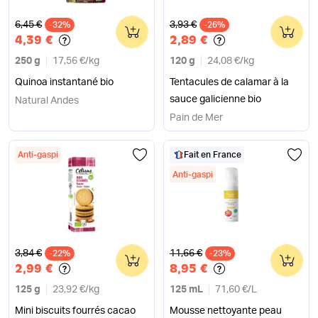
Ancien prix
Ancien prix
6,45 €
3,93 €
-32%
0
-26%
0
4,39 €
2,89 €
250 g
17,56 €
/
kg
120 g
24,08 €
/
kg
Quinoa instantané bio
Tentacules de calamar à la
sauce galicienne bio
Natural Andes
Pain de Mer
Anti-gaspi
Fait en France
Anti-gaspi
Ancien prix
Ancien prix
3,84 €
11,66 €
-22%
0
-23%
0
2,99 €
8,95 €
125 g
23,92 €
/
kg
125 mL
71,60 €
/
L
Mini biscuits fourrés cacao
Mousse nettoyante peau