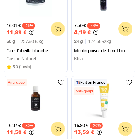
Ancien prix
Ancien prix
16,01 €
7,50 €
-26%
0
-44%
0
11,89 €
4,19 €
50 g
237,80 €
/
kg
24 g
174,58 €
/
kg
Cire d'abeille blanche
Moulin poivre de Timut bio
Cosmo Naturel
Khla
Note
sur 5
5.0
(
1 avis
)
Anti-gaspi
Fait en France
Anti-gaspi
Ancien prix
Ancien prix
16,37 €
16,90 €
-30%
0
-20%
0
11,50 €
13,59 €