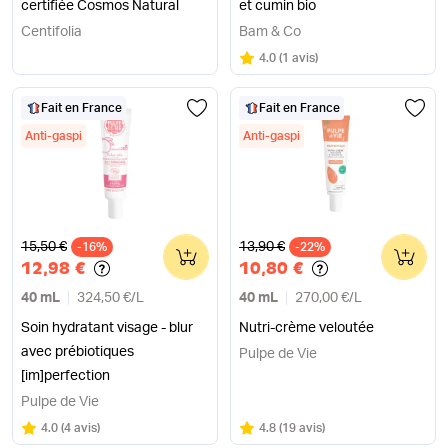
certifiée Cosmos Natural
et cumin bio
Centifolia
Bam & Co
Note
sur 5
4.0
(
1 avis
)
Fait en France
Fait en France
Anti-gaspi
Anti-gaspi
Ancien prix
Ancien prix
15,50 €
13,90 €
-16%
0
-22%
0
12,98 €
10,80 €
40 mL
324,50 €
/
L
40 mL
270,00 €
/
L
Soin hydratant visage - blur
Nutri-crème veloutée
avec prébiotiques
Pulpe de Vie
[im]perfection
Pulpe de Vie
Note
sur 5
Note
sur 5
4.0
(
4 avis
)
4.8
(
19 avis
)