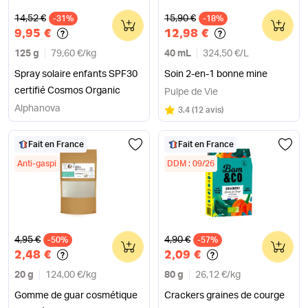
Ancien prix
Ancien prix
14,52 €
15,90 €
-31%
0
-18%
0
9,95 €
12,98 €
125 g
79,60 €
/
kg
40 mL
324,50 €
/
L
Spray solaire enfants SPF30
Soin 2-en-1 bonne mine
certifié Cosmos Organic
Pulpe de Vie
Alphanova
Note
sur 5
3.4
(
12 avis
)
Fait en France
Fait en France
Anti-gaspi
DDM : 09/26
Ancien prix
Ancien prix
4,95 €
4,90 €
-50%
0
-57%
0
2,48 €
2,09 €
20 g
124,00 €
/
kg
80 g
26,12 €
/
kg
Gomme de guar cosmétique
Crackers graines de courge