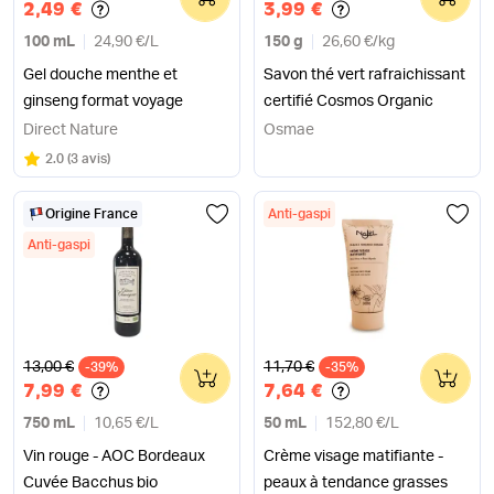
2,49 €
3,99 €
100 mL
24,90 €
/
L
150 g
26,60 €
/
kg
Gel douche menthe et
Savon thé vert rafraichissant
ginseng format voyage
certifié Cosmos Organic
Direct Nature
Osmae
Note
sur 5
2.0
(
3 avis
)
Origine France
Anti-gaspi
Anti-gaspi
Ancien prix
Ancien prix
13,00 €
11,70 €
-39%
0
-35%
0
7,99 €
7,64 €
750 mL
10,65 €
/
L
50 mL
152,80 €
/
L
Vin rouge - AOC Bordeaux
Crème visage matifiante -
Cuvée Bacchus bio
peaux à tendance grasses