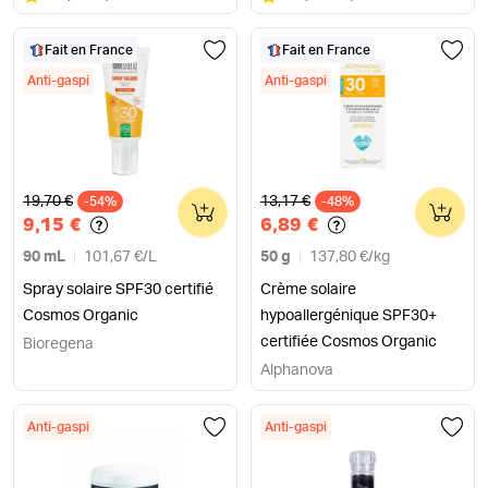
Fait en France
Fait en France
Anti-gaspi
Anti-gaspi
Ancien prix
Ancien prix
19,70 €
13,17 €
-54%
0
-48%
0
9,15 €
6,89 €
90 mL
101,67 €
/
L
50 g
137,80 €
/
kg
Spray solaire SPF30 certifié
Crème solaire
Cosmos Organic
hypoallergénique SPF30+
certifiée Cosmos Organic
Bioregena
Alphanova
Anti-gaspi
Anti-gaspi