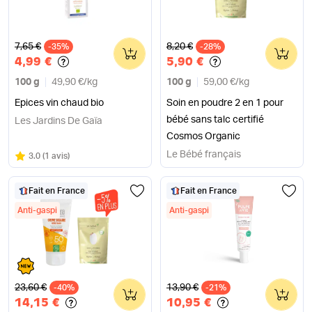
Ancien prix
Ancien prix
7,65 €
8,20 €
-35%
0
-28%
0
4,99 €
5,90 €
100 g
49,90 €
/
kg
100 g
59,00 €
/
kg
Epices vin chaud bio
Soin en poudre 2 en 1 pour
bébé sans talc certifié
Les Jardins De Gaïa
Cosmos Organic
Le Bébé français
Note
sur 5
3.0
(
1 avis
)
Fait en France
Fait en France
Anti-gaspi
Anti-gaspi
Ancien prix
Ancien prix
23,60 €
13,90 €
-40%
0
-21%
0
14,15 €
10,95 €