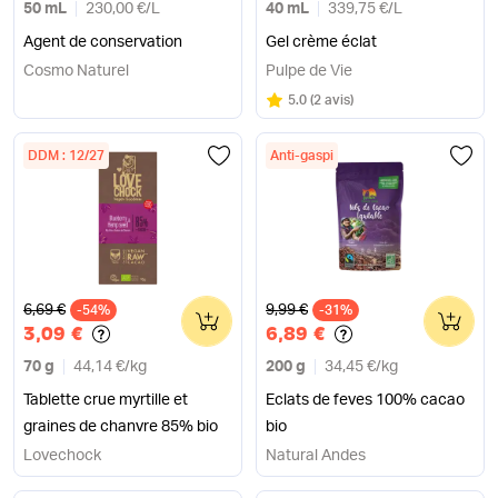
50 mL
230,00 €
/
L
40 mL
339,75 €
/
L
Agent de conservation
Gel crème éclat
Cosmo Naturel
Pulpe de Vie
Note
sur 5
5.0
(
2 avis
)
DDM : 12/27
Anti-gaspi
Ancien prix
Ancien prix
6,69 €
9,99 €
-54%
0
-31%
0
3,09 €
6,89 €
70 g
44,14 €
/
kg
200 g
34,45 €
/
kg
Tablette crue myrtille et
Eclats de feves 100% cacao
graines de chanvre 85% bio
bio
Lovechock
Natural Andes