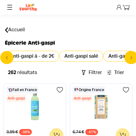
Mon p
Accueil
Épicerie Anti-gaspi
Anti-gaspi à - de 2€
Anti-gaspi salé
Anti-gaspi 
262
résultats
Filtrer
Trier
Fait en France
Origine France
Anti-gaspi
Anti-gaspi
Ancien prix
Ancien prix
3,99 €
6,74 €
-38%
0
-41%
0