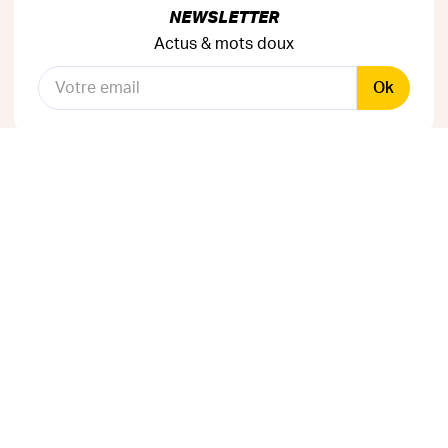
NEWSLETTER
Actus & mots doux
Ok
RÉSEAUX SOCIAUX
Astuces & mauvaises blagues
CANAL INSTAGRAM
Entraide & infos secrètes
Je rejoins La Tribu