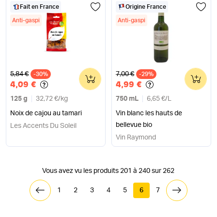
Fait en France
Origine France
Anti-gaspi
Anti-gaspi
Ancien prix
Ancien prix
5,84 €
7,00 €
-30%
0
-29%
0
4,09 €
4,99 €
125 g
32,72 €
/
kg
750 mL
6,65 €
/
L
Noix de cajou au tamari
Vin blanc les hauts de
bellevue bio
Les Accents Du Soleil
Vin Raymond
Vous avez vu les produits 201 à 240 sur 262
1
2
3
4
5
6
7