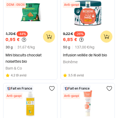
DDM : 09/26
Anti-gaspi
Ancien prix
Ancien prix
1,70 €
9,22 €
-44%
0
-26%
0
0,95 €
6,85 €
30 g
31,67 €
/
kg
50 g
137,00 €
/
kg
Mini biscuits chocolat
Infusion veillée de Noël bio
noisettes bio
Biohême
Bam & Co
Note
sur 5
Note
sur 5
4.2
(
9 avis
)
3.5
(
6 avis
)
Fait en France
Fait en France
Anti-gaspi
Anti-gaspi