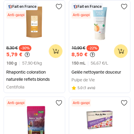
Fait en France
Fait en France
Anti-gaspi
Anti-gaspi
Ancien prix
Ancien prix
8,30 €
10,90 €
-30%
0
-22%
0
5,79 €
8,50 €
100 g
57,90 €
/
kg
150 mL
56,67 €
/
L
Rhapontic coloration
Gelée nettoyante douceur
naturelle reflets blonds
Pulpe de Vie
Centifolia
Note
sur 5
5.0
(
1 avis
)
Anti-gaspi
Anti-gaspi