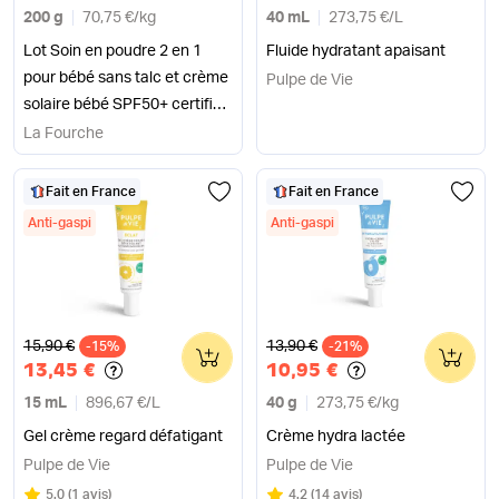
200 g
70,75 €
/
kg
40 mL
273,75 €
/
L
Lot Soin en poudre 2 en 1
Fluide hydratant apaisant
pour bébé sans talc et crème
Pulpe de Vie
solaire bébé SPF50+ certifiée
bio
La Fourche
Fait en France
Fait en France
Anti-gaspi
Anti-gaspi
Ancien prix
Ancien prix
15,90 €
13,90 €
-15%
0
-21%
0
13,45 €
10,95 €
15 mL
896,67 €
/
L
40 g
273,75 €
/
kg
Gel crème regard défatigant
Crème hydra lactée
Pulpe de Vie
Pulpe de Vie
Note
sur 5
Note
sur 5
5.0
(
1 avis
)
4.2
(
14 avis
)