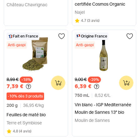
certifiée Cosmos Organic
Château Chavrignac
Najel
Note
sur 5
4.7
(
3 avis
)
Fait en France
Origine France
Anti-gaspi
Anti-gaspi
Ancien prix
Ancien prix
8,99 €
9,00 €
-18%
0
-29%
0
7,39 €
6,39 €
750 mL
8,52 €
/
L
-
10
%
dès 3 produits
Vin blanc - IGP Mediterranée
200 g
36,95 €
/
kg
Moulin de Sannes 13° bio
Feuilles de maté bio
Moulin de Sannes
Terre et Symbiose
Note
sur 5
4.8
(
4 avis
)