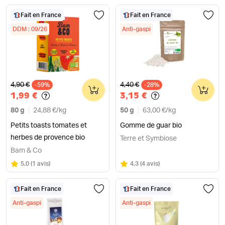
Fait en France
Fait en France
DDM : 09/26
Anti-gaspi
Ancien prix
Ancien prix
4,90 €
4,40 €
-59%
0
-28%
0
1,99 €
3,15 €
80 g
24,88 €
/
kg
50 g
63,00 €
/
kg
Petits toasts tomates et
Gomme de guar bio
herbes de provence bio
Terre et Symbiose
Bam & Co
Note
sur 5
Note
sur 5
5.0
(
1 avis
)
4.3
(
4 avis
)
Fait en France
Fait en France
Anti-gaspi
Anti-gaspi