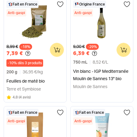
Fait en France
Origine France
Anti-gaspi
Anti-gaspi
Ancien prix
Ancien prix
8,99 €
9,00 €
-18%
0
-29%
0
7,39 €
6,39 €
750 mL
8,52 €
/
L
-
10
%
dès 3 produits
Vin blanc - IGP Mediterranée
200 g
36,95 €
/
kg
Moulin de Sannes 13° bio
Feuilles de maté bio
Moulin de Sannes
Terre et Symbiose
Note
sur 5
4.8
(
4 avis
)
Fait en France
Fait en France
Anti-gaspi
Anti-gaspi