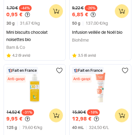
Ancien prix
Ancien prix
1,70 €
9,22 €
-44%
0
-26%
0
0,95 €
6,85 €
30 g
31,67 €
/
kg
50 g
137,00 €
/
kg
Mini biscuits chocolat
Infusion veillée de Noël bio
noisettes bio
Biohême
Bam & Co
Note
sur 5
Note
sur 5
4.2
(
9 avis
)
3.5
(
6 avis
)
Fait en France
Fait en France
Anti-gaspi
Anti-gaspi
Ancien prix
Ancien prix
14,52 €
15,90 €
-31%
0
-18%
0
9,95 €
12,98 €
125 g
79,60 €
/
kg
40 mL
324,50 €
/
L