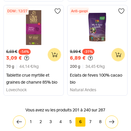
DDM : 12/27
Anti-gaspi
Ancien prix
Ancien prix
6,69 €
9,99 €
-54%
0
-31%
0
3,09 €
6,89 €
70 g
44,14 €
/
kg
200 g
34,45 €
/
kg
Tablette crue myrtille et
Eclats de feves 100% cacao
graines de chanvre 85% bio
bio
Lovechock
Natural Andes
Vous avez vu les produits 201 à 240 sur 287
1
2
3
4
5
6
7
8