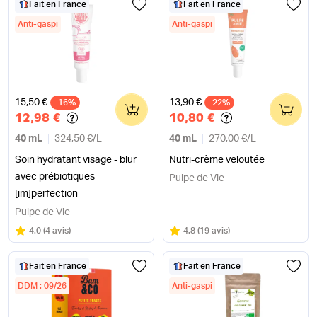
Fait en France
Fait en France
Anti-gaspi
Anti-gaspi
Ancien prix
Ancien prix
15,50 €
13,90 €
-16%
0
-22%
0
12,98 €
10,80 €
40 mL
324,50 €
/
L
40 mL
270,00 €
/
L
Soin hydratant visage - blur
Nutri-crème veloutée
avec prébiotiques
Pulpe de Vie
[im]perfection
Pulpe de Vie
Note
sur 5
Note
sur 5
4.0
(
4 avis
)
4.8
(
19 avis
)
Fait en France
Fait en France
DDM : 09/26
Anti-gaspi