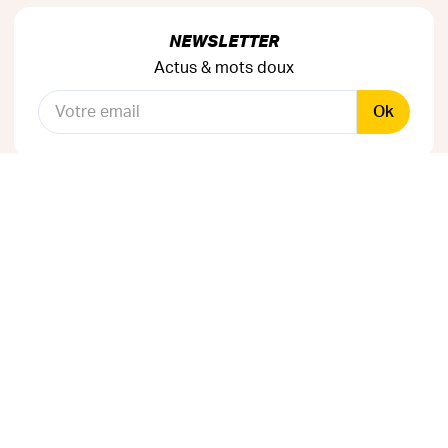
NEWSLETTER
Actus & mots doux
Ok
RÉSEAUX SOCIAUX
Astuces & mauvaises blagues
CANAL INSTAGRAM
Entraide & infos secrètes