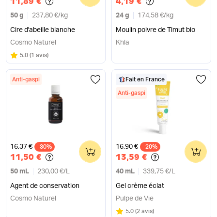
11,89 €
4,19 €
50 g
237,80 €
/
kg
24 g
174,58 €
/
kg
Cire d'abeille blanche
Moulin poivre de Timut bio
Cosmo Naturel
Khla
Note
sur 5
5.0
(
1 avis
)
Anti-gaspi
Fait en France
Anti-gaspi
Ancien prix
Ancien prix
16,37 €
16,90 €
-30%
0
-20%
0
11,50 €
13,59 €
50 mL
230,00 €
/
L
40 mL
339,75 €
/
L
Agent de conservation
Gel crème éclat
Cosmo Naturel
Pulpe de Vie
Note
sur 5
5.0
(
2 avis
)