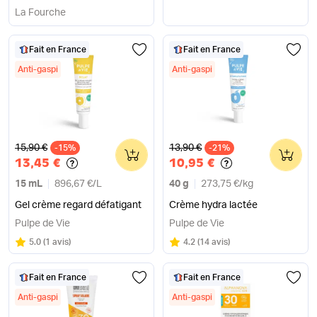
bio
La Fourche
Fait en France
Fait en France
Anti-gaspi
Anti-gaspi
Ancien prix
Ancien prix
15,90 €
13,90 €
-15%
0
-21%
0
13,45 €
10,95 €
15 mL
896,67 €
/
L
40 g
273,75 €
/
kg
Gel crème regard défatigant
Crème hydra lactée
Pulpe de Vie
Pulpe de Vie
Note
sur 5
Note
sur 5
5.0
(
1 avis
)
4.2
(
14 avis
)
Fait en France
Fait en France
Anti-gaspi
Anti-gaspi