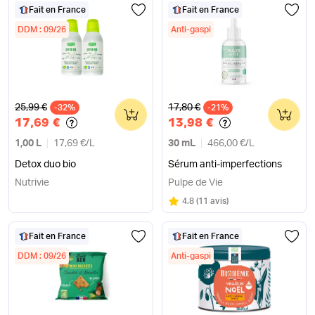
Fait en France
Fait en France
DDM : 09/26
Anti-gaspi
Ancien prix
Ancien prix
25,99 €
17,80 €
-32%
0
-21%
0
17,69 €
13,98 €
1,00 L
17,69 €
/
L
30 mL
466,00 €
/
L
Detox duo bio
Sérum anti-imperfections
Nutrivie
Pulpe de Vie
Note
sur 5
4.8
(
11 avis
)
Fait en France
Fait en France
DDM : 09/26
Anti-gaspi