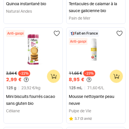
Quinoa instantané bio
Tentacules de calamar à la
sauce galicienne bio
Natural Andes
Pain de Mer
Anti-gaspi
Fait en France
Anti-gaspi
Ancien prix
Ancien prix
3,84 €
11,66 €
-22%
0
-23%
0
2,99 €
8,95 €
125 g
23,92 €
/
kg
125 mL
71,60 €
/
L
Mini biscuits fourrés cacao
Mousse nettoyante peau
sans gluten bio
neuve
Céliane
Pulpe de Vie
Note
sur 5
3.7
(
3 avis
)