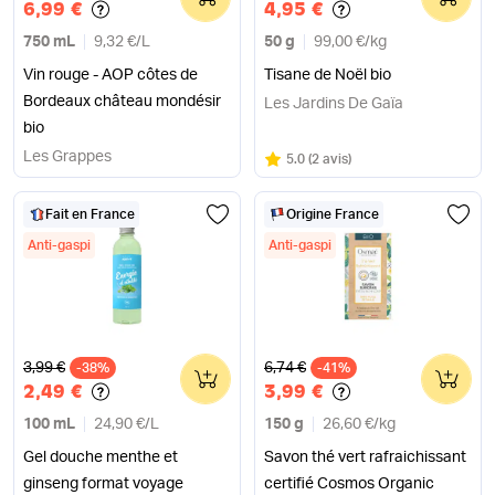
6,99 €
4,95 €
750 mL
9,32 €
/
L
50 g
99,00 €
/
kg
Vin rouge - AOP côtes de
Tisane de Noël bio
Bordeaux château mondésir
Les Jardins De Gaïa
bio
Les Grappes
Note
sur 5
5.0
(
2 avis
)
Fait en France
Origine France
Anti-gaspi
Anti-gaspi
Ancien prix
Ancien prix
3,99 €
6,74 €
-38%
0
-41%
0
2,49 €
3,99 €
100 mL
24,90 €
/
L
150 g
26,60 €
/
kg
Gel douche menthe et
Savon thé vert rafraichissant
ginseng format voyage
certifié Cosmos Organic