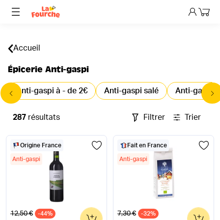
Mon p
Accueil
Épicerie Anti-gaspi
Anti-gaspi à - de 2€
Anti-gaspi salé
Anti-gaspi 
287
résultats
Filtrer
Trier
Origine France
Fait en France
Anti-gaspi
Anti-gaspi
Ancien prix
Ancien prix
12,50 €
7,30 €
-44%
0
-32%
0