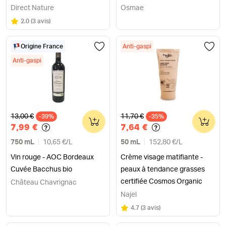
Direct Nature
Osmae
Note
sur 5
2.0
(
3 avis
)
Origine France
Anti-gaspi
Anti-gaspi
Ancien prix
Ancien prix
13,00 €
11,70 €
-39%
0
-35%
0
7,99 €
7,64 €
750 mL
10,65 €
/
L
50 mL
152,80 €
/
L
Vin rouge - AOC Bordeaux
Crème visage matifiante -
Cuvée Bacchus bio
peaux à tendance grasses
certifiée Cosmos Organic
Château Chavrignac
Najel
Note
sur 5
4.7
(
3 avis
)