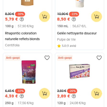
Ancien prix
Ancien prix
8,30 €
10,90 €
-30%
0
-22%
0
5,79 €
8,50 €
100 g
57,90 €
/
kg
150 mL
56,67 €
/
L
Rhapontic coloration
Gelée nettoyante douceur
naturelle reflets blonds
Pulpe de Vie
Centifolia
Note
sur 5
5.0
(
1 avis
)
Anti-gaspi
Anti-gaspi
Ancien prix
Ancien prix
6,45 €
3,93 €
-32%
0
-26%
0
4,39 €
2,89 €
250 g
17,56 €
/
kg
120 g
24,08 €
/
kg