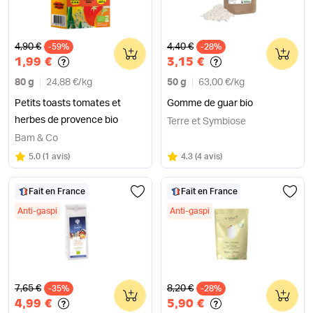
Ancien prix
Ancien prix
4,90 €
4,40 €
-59%
0
-28%
0
1,99 €
3,15 €
80 g
24,88 €
/
kg
50 g
63,00 €
/
kg
Petits toasts tomates et
Gomme de guar bio
herbes de provence bio
Terre et Symbiose
Bam & Co
Note
sur 5
Note
sur 5
5.0
(
1 avis
)
4.3
(
4 avis
)
Fait en France
Fait en France
Anti-gaspi
Anti-gaspi
Ancien prix
Ancien prix
7,65 €
8,20 €
-35%
0
-28%
0
4,99 €
5,90 €