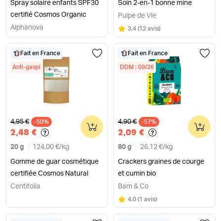
Spray solaire enfants SPF30
Soin 2-en-1 bonne mine
certifié Cosmos Organic
Pulpe de Vie
Alphanova
Note
sur 5
3.4
(
12 avis
)
Fait en France
Fait en France
Anti-gaspi
DDM : 09/26
Ancien prix
Ancien prix
4,95 €
4,90 €
-50%
0
-57%
0
2,48 €
2,09 €
20 g
124,00 €
/
kg
80 g
26,12 €
/
kg
Gomme de guar cosmétique
Crackers graines de courge
certifiée Cosmos Natural
et cumin bio
Centifolia
Bam & Co
Note
sur 5
4.0
(
1 avis
)