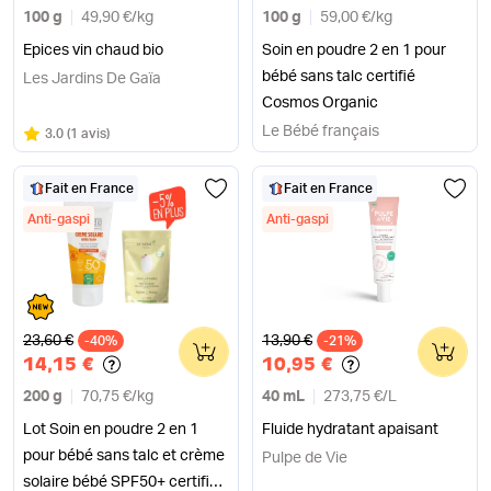
100 g
49,90 €
/
kg
100 g
59,00 €
/
kg
Epices vin chaud bio
Soin en poudre 2 en 1 pour
bébé sans talc certifié
Les Jardins De Gaïa
Cosmos Organic
Le Bébé français
Note
sur 5
3.0
(
1 avis
)
Fait en France
Fait en France
Anti-gaspi
Anti-gaspi
Ancien prix
Ancien prix
23,60 €
13,90 €
-40%
0
-21%
0
14,15 €
10,95 €
200 g
70,75 €
/
kg
40 mL
273,75 €
/
L
Lot Soin en poudre 2 en 1
Fluide hydratant apaisant
pour bébé sans talc et crème
Pulpe de Vie
solaire bébé SPF50+ certifiée