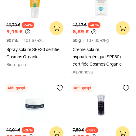
Ancien prix
Ancien prix
19,70 €
13,17 €
-54%
0
-48%
0
9,15 €
6,89 €
90 mL
101,67 €
/
L
50 g
137,80 €
/
kg
Spray solaire SPF30 certifié
Crème solaire
Cosmos Organic
hypoallergénique SPF30+
certifiée Cosmos Organic
Bioregena
Alphanova
Anti-gaspi
Anti-gaspi
Ancien prix
Ancien prix
16,01 €
7,50 €
-26%
0
-44%
0