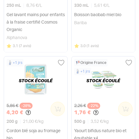
250 mL
8,76 €
/
L
330 mL
5,61 €
/
L
Gel lavant mains pour enfants
Boisson baobab miel bio
à la fraise certifié Cosmos
Bariba
Organic
Alphanova
Note
sur 5
Note
sur 5
3.1
(
7 avis
)
3.0
(
1 avis
)
+1 jrs
Origine France
+1 jrs
STOCK ÉCOULÉ
STOCK ÉCOULÉ
Ancien prix
Ancien prix
5,86 €
2,26 €
-28%
0
-22%
0
4,20 €
1,76 €
200 g
21,00 €
/
kg
500 g
3,52 €
/
kg
Cordon blé soja au fromage
Yaourt bifidus nature bio et
bio
équitable x4