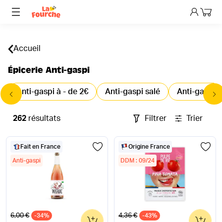
Mon p
Accueil
Épicerie Anti-gaspi
Anti-gaspi à - de 2€
Anti-gaspi salé
Anti-gaspi 
262
résultats
Filtrer
Trier
Fait en France
Origine France
Anti-gaspi
DDM : 09/24
Ancien prix
Ancien prix
6,00 €
4,36 €
-34%
0
-43%
0