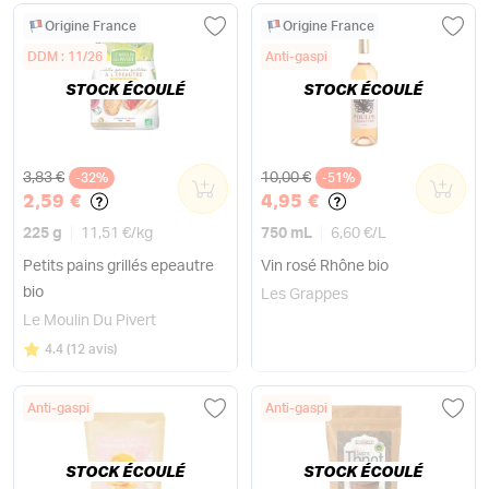
Origine France
Origine France
DDM : 11/26
Anti-gaspi
STOCK ÉCOULÉ
STOCK ÉCOULÉ
Ancien prix
Ancien prix
3,83 €
10,00 €
-32%
0
-51%
0
2,59 €
4,95 €
225 g
11,51 €
/
kg
750 mL
6,60 €
/
L
Petits pains grillés epeautre
Vin rosé Rhône bio
bio
Les Grappes
Le Moulin Du Pivert
Note
sur 5
4.4
(
12 avis
)
Anti-gaspi
Anti-gaspi
STOCK ÉCOULÉ
STOCK ÉCOULÉ