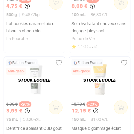
0
0
4,73 €
8,68 €
500 g
9,46 €
/
kg
100 mL
86,80 €
/
L
Lot cookies caramel bio et
Soin hydratant cheveux sans
biscuits choco bio
rinçage juicy shot
La Fourche
Pulpe de Vie
Note
sur 5
4.4
(
25 avis
)
Fait en France
Fait en France
Anti-gaspi
Anti-gaspi
STOCK ÉCOULÉ
STOCK ÉCOULÉ
Ancien prix
Ancien prix
5,00 €
15,70 €
-20%
0
-23%
0
3,99 €
12,15 €
75 mL
53,20 €
/
L
150 mL
81,00 €
/
L
Dentifrice apaisant CBD goût
Masque & gommage éclat