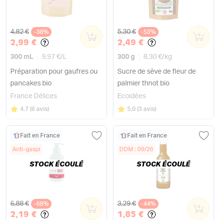
Ancien prix
Ancien prix
4,82 €
5,30 €
-38%
0
-53%
0
2,99 €
2,49 €
300 mL
9,97 €
/
L
300 g
8,30 €
/
kg
Préparation pour gaufres ou
Sucre de sève de fleur de
pancakes bio
palmier thnot bio
France Délices
Ecoidées
Note
sur 5
Note
sur 5
4.7
(
6 avis
)
5.0
(
3 avis
)
Fait en France
Fait en France
Anti-gaspi
DDM : 09/26
STOCK ÉCOULÉ
STOCK ÉCOULÉ
Ancien prix
Ancien prix
6,88 €
3,29 €
-68%
0
-44%
0
2,19 €
1,85 €