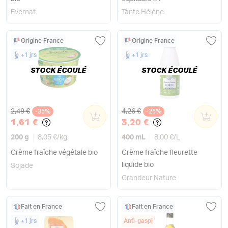
Evernat
Tante Hélène
Origine France
Origine France
+1 jrs
+1 jrs
STOCK ÉCOULÉ
STOCK ÉCOULÉ
Ancien prix
Ancien prix
2,49 €
4,26 €
-35%
0
-25%
0
1,61 €
3,20 €
200 g
8,05 €
/
kg
400 mL
8,00 €
/
L
Crème fraîche végétale bio
Crème fraîche fleurette
liquide bio
Sojade
Grandeur Nature
Fait en France
Fait en France
+1 jrs
Anti-gaspi