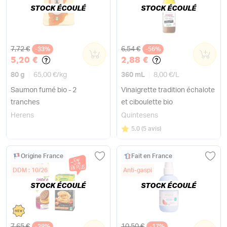
STOCK ÉCOULÉ
STOCK ÉCOULÉ
Ancien prix
Ancien prix
7,72 €
6,54 €
-33%
0
-56%
0
5,20 €
2,88 €
80 g
65,00 €
/
kg
360 mL
8,00 €
/
L
Saumon fumé bio - 2
Vinaigrette tradition échalote
tranches
et ciboulette bio
Herens
Quintesens
Note
sur 5
5.0
(
5 avis
)
Origine France
Fait en France
DDM : 10/26
Anti-gaspi
STOCK ÉCOULÉ
STOCK ÉCOULÉ
Ancien prix
Ancien prix
7,65 €
10,50 €
-38%
-17%