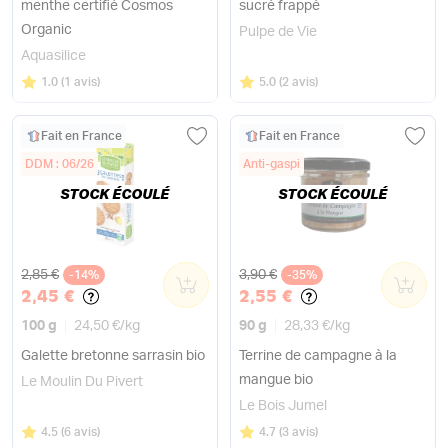
menthe certifié Cosmos
sucré frappé
Organic
Pulpe de Vie
Aquasilice
Note
sur 5
Note
sur 5
1.0
(
1 avis
)
5.0
(
2 avis
)
Fait en France
Fait en France
DDM : 06/26
Anti-gaspi
STOCK ÉCOULÉ
STOCK ÉCOULÉ
Ancien prix
Ancien prix
2,85 €
3,90 €
-14%
0
-35%
0
2,45 €
2,55 €
100 g
24,50 €
/
kg
90 g
28,33 €
/
kg
Galette bretonne sarrasin bio
Terrine de campagne à la
mangue bio
Le Moulin Du Pivert
Le Bois Jumel
Note
sur 5
Note
sur 5
4.5
(
6 avis
)
4.7
(
3 avis
)