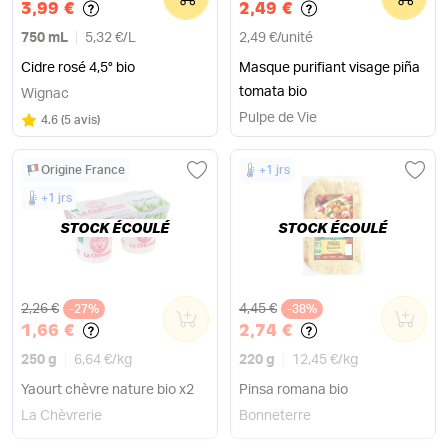
3,99 €
2,49 €
750 mL
5,32 €
/
L
2,49 €
/
unité
Cidre rosé 4,5° bio
Masque purifiant visage piña
tomata bio
Wignac
Pulpe de Vie
Note
sur 5
4.6
(
5 avis
)
Origine France
+1 jrs
+1 jrs
STOCK ÉCOULÉ
STOCK ÉCOULÉ
Ancien prix
Ancien prix
2,26 €
4,45 €
-27%
0
-38%
0
1,66 €
2,74 €
250 g
6,64 €
/
kg
220 g
12,45 €
/
kg
Yaourt chèvre nature bio x2
Pinsa romana bio
La Chèvrerie
Bonneterre